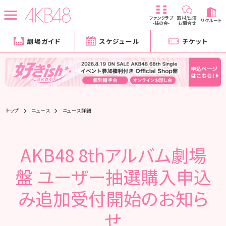
ファンクラブ
取材/出演
リクルート
-柱の会-
お問合せ
劇場ガイド
スケジュール
チケット
トップ
ニュース
ニュース詳細
AKB48 8thアルバム劇場
盤 ユーザー抽選購入申込
み追加受付開始のお知ら
せ