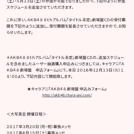
（土）・５月１３日（土）の参加が可能となりましたので、下記のように参加
スケジュールを追加させていただきます。
これに伴い、ＡＫＢ４８ ８ｔｈアルバム「タイトル未定」劇場盤ＣＤの受付期
間を下記のように追加し、受付期間を延長させていただきますので、お知
らせいたします。
＊ＡＫＢ４８ ８ｔｈアルバム「タイトル未定」劇場盤ＣＤの、追加スケジュー
ルを含めましたユーザー抽選購入申込みにつきましては、キャラアニ『Ａ
ＫＢ４８ 劇場盤 申込フォーム』にて、本日 ２０１６年１２月１３日（火）１
８：００より、下記内容にて開始致します。
★キャラアニ『ＡＫＢ４８ 劇場盤 申込みフォーム』
http://akb48.chara-ani.com/
＜大写真会 開催日程＞
２０１７年３月２０日（月・祝）幕張メッセ
２０１７年４月１５日（土）幕張メッセ