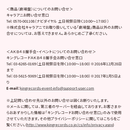
＜商品（劇場盤）についてのお問い合せ＞
キャラアニお問い合せ窓口
Tel: 0570-001108（ナビダイヤル 土日祝祭日除く10:00～17:00））
※株式会社キャラアニでお取り扱いしている「劇場盤」商品以外のお問い
合せについては、お答えできません。あらかじめご了承ください。
＜ＡＫＢ４８握手会・イベントについてのお問い合わせ＞
キングレコードＡＫＢ４８握手会お問い合せ窓口
Tel：03-6265-0169（土日祝祭日を除く10:00〜18:00）※2016年12月28日
まで
Tel：03-5615-9369（土日祝祭日を除く10:00〜18:00）※2017年1月5日よ
り
E-mail
：
kingrecords-event-info@support-user.com
※上記問い合わせ先以外のお問い合せは固くお断りいたします。
※メールに関しては、第三者のサーバーを経由しております。お客さまか
らおあずかりした情報は「キングレコードお問い合わせ窓口」のみで使用
させていただきます。その他プライバシーポリシーに関してはこちらをご
覧ください。(
http://www.kingrecords.co.jp/cs/info/privacy.aspx
)