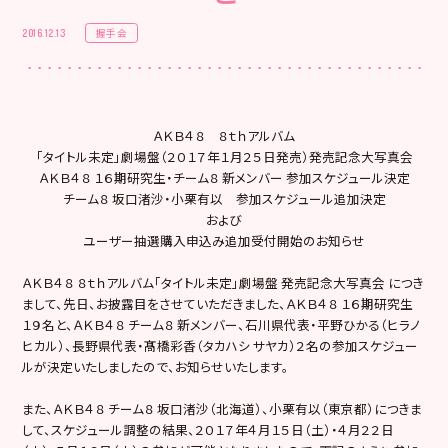
握手会
2016.12.13
ＡＫＢ４８ ８ｔｈアルバム
「タイトル未定」劇場盤（２０１７年１月２５日発売）発売記念大写真会
ＡＫＢ４８ １６期研究生・チーム８ 新メンバー 参加スケジュール決定
チーム８ 坂口渚沙・小栗有以 参加スケジュール追加決定
および
ユーザー抽選購入申込み追加受付開始のお知らせ
ＡＫＢ４８ ８ｔｈアルバム「タイトル未定」劇場盤 発売記念大写真会 につき
まして、先日、お披露目をさせていただきました、ＡＫＢ４８ １６期研究生
１９名と、ＡＫＢ４８ チーム８ 新メンバー、石川県代表・平野ひかる（ヒラノ
ヒカル）、長野県代表・髙橋彩香（タカハシ サヤカ）２名の参加スケジュー
ルが決定いたしましたので、お知らせいたします。
また、ＡＫＢ４８ チーム８ 坂口渚沙（北海道）、小栗有以（東京都）につきま
して、スケジュール調整の結果、２０１７年４月１５日（土）・４月２２日