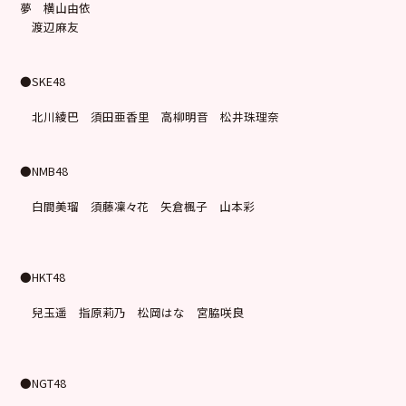
夢 横山由依
渡辺麻友
●SKE48
北川綾巴 須田亜香里 高柳明音 松井珠理奈
●NMB48
白間美瑠 須藤凜々花 矢倉楓子 山本彩
●HKT48
兒玉遥 指原莉乃 松岡はな 宮脇咲良
●NGT48