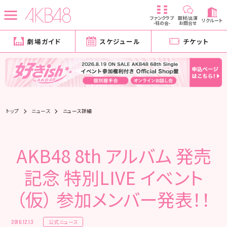
ファンクラブ
取材/出演
リクルート
-柱の会-
お問合せ
劇場ガイド
スケジュール
チケット
トップ
ニュース
ニュース詳細
AKB48 8th アルバム 発売
記念 特別LIVE イベント
（仮） 参加メンバー発表！！
公式ニュース
2016.12.13