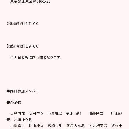
東京都江東区豊洲6-1-23
【開場時間】１７：００
【開演時間】１９：００
※両日ともに同時間となります。
◆両日参加メンバー
●AKB48
大島涼花 岡田奈々 小栗有以 柏木由紀 加藤玲奈 川本紗
矢 木﨑ゆりあ
小嶋真子 込山榛香 高橋朱里 峯岸みなみ 向井地美音 武藤十