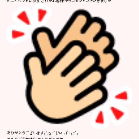
ミニイベントに参加されたお客様からコメントいただきました
ありがとうございます｡ﾟ:;｡+ﾟ(ﾉω･､)ﾟ+｡::ﾟ｡