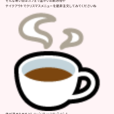
そんな寒い日はカフェで温かいお飲み物や
テイクアウトでクリスマスメニューを是非注文してみてくださいね
体が温まりますよ*｡☆:･’ヽ(*･ω･)ﾉ*:･’ﾟ☆ﾟ･*