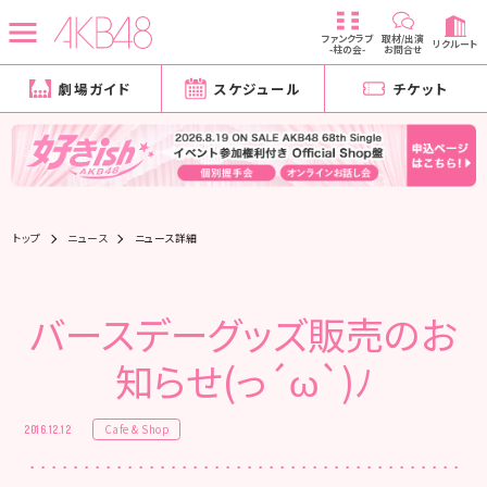
ファンクラブ
取材/出演
リクルート
-柱の会-
お問合せ
劇場ガイド
スケジュール
チケット
トップ
ニュース
ニュース詳細
バースデーグッズ販売のお
知らせ(っ´ω`)ﾉ
Cafe & Shop
2016.12.12