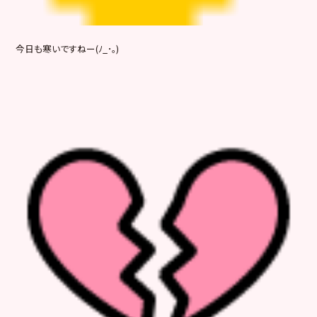
今日も寒いですねー(ﾉ_･｡)