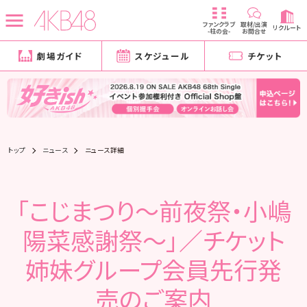
ファンクラブ
取材/出演
リクルート
-柱の会-
お問合せ
劇場ガイド
スケジュール
チケット
トップ
ニュース
ニュース詳細
「こじまつり～前夜祭・小嶋
陽菜感謝祭～」／チケット
姉妹グループ会員先行発
売のご案内