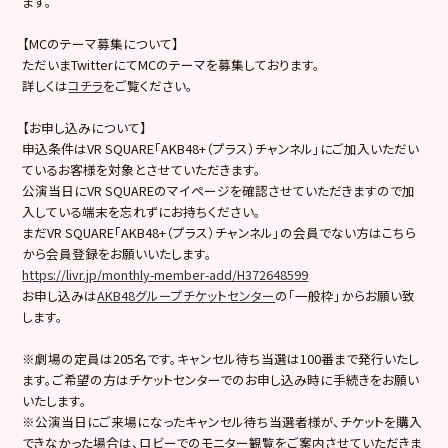
ます。
【MCのテーマ募集について】
ただいまTwitterにてMCのテーマを募集しております。
詳しくは
コチラ
をご覧ください。
【お申し込みについて】
申込条件はVR SQUARE「AKB48+（プラス）チャンネル」にご加入いただい
ているお客様を対象とさせていただきます。
公演当日にVR SQUAREのマイページを確認させていただきますので加
入している端末を忘れずにお持ちください。
まだVR SQUARE「AKB48+（プラス）チャンネル」の会員でない方はこちら
から会員登録をお願いいたします。
https://livr.jp/monthly-member-add/H372648599
お申し込みは
AKB48グループチケットセンター
の「一般枠」からお願い致
します。
※劇場の定員は205名です。キャンセル待ち当選は100番まで発行いたし
ます。ご希望の方はチケットセンターでのお申し込み時に手続きをお願い
いたします。
※公演当日にご来場になったキャンセル待ち当選者様が、チケットを購入
できなかった場合は、ロビーでのモニター観覧をご案内させていただきま