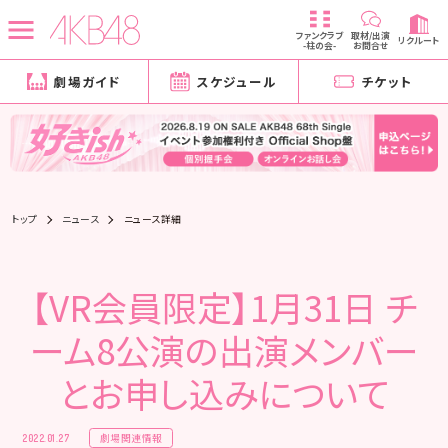
ファンクラブ
取材/出演
リクルート
-柱の会-
お問合せ
劇場ガイド
スケジュール
チケット
トップ
ニュース
ニュース詳細
【VR会員限定】1月31日 チ
ーム8公演の出演メンバー
とお申し込みについて
劇場関連情報
2022.01.27