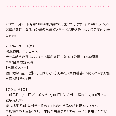
2022年1月31日(月)にAKB48劇場にて実施いたします「その雫は、未来へ
と繋がる虹になる。」公演の出演メンバーとお申込みについてご案内いた
します。
2022年1月31日(月)
湯浅順司プロデュース
チーム8「その雫は、未来へと繋がる虹になる。」公演 18:30開演
※VR会員限定公演
【出演メンバー】
坂口渚沙・吉川七瀬・小田えりな・永野芹佳・大西桃香・下尾みう・行天優
莉奈・倉野尾成美
【チケット料金】
一般男性 3,400円／一般女性 2,400円／小学生～高校生 2,400円／未
就学児無料
※未就学児1名に付き一般の方1名の付き添いが必要となります。
※劇場でのお支払いは、日本円の現金またはPayPayがご利用いただけ