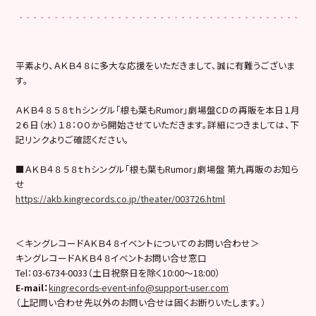
平素より、ＡＫＢ４８に多大な応援をいただきまして、誠に有難うございま
す。
ＡＫＢ４８ ５８ｔｈシングル「根も葉もRumor」劇場盤CＤの再販を本日１月
２６日（水）１８：００から開始させていただきます。詳細につきましては、下
記リンクよりご確認ください。
■ＡＫＢ４８ ５８ｔｈシングル「根も葉もRumor」劇場盤 第九再販のお知ら
せ
https://akb.kingrecords.co.jp/theater/003726.html
＜キングレコードＡＫＢ４８イベントについてのお問い合わせ＞
キングレコードＡＫＢ４８イベントお問い合せ窓口
Tel：03-6734-0033（土日祝祭日を除く10:00〜18:00）
E-mail
：
kingrecords-event-info@support-user.com
（上記問い合わせ先以外のお問い合せは固くお断りいたします。）