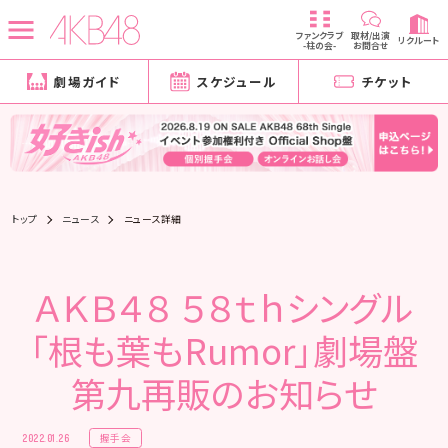
ファンクラブ
取材/出演
リクルート
-柱の会-
お問合せ
劇場ガイド
スケジュール
チケット
トップ
ニュース
ニュース詳細
ＡＫＢ４８ ５８ｔｈシングル
「根も葉もRumor」劇場盤
第九再販のお知らせ
握手会
2022.01.26