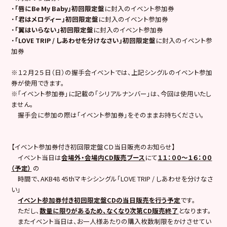
・
「唇にBe My Baby」初回限定盤
に封入のイベント参加券
・
「君はメロディー」初回限定盤
に封入のイベント参加券
・
「翼はいらない」初回限定盤
に封入のイベント参加券
・
「LOVE TRIP / しあわせを分けなさい」初回限定盤
に封入のイベント参
加券
※１２月２５日（日）の握手会イベントでは、上記シングルのイベント参加
券が使用できます。
※「イベント参加券」に記載の「シリアルナンバー」は、今回は使用いたし
ません。
握手会に参加の際は「イベント参加券」をそのままお持ちください。
【イベント参加券付き初回限定盤ＣＤ当日販売のお知らせ】
イベント当日は
会場外・会場内CD販売ブース
にて
１１：００～１６：００
（予定）
の
時間で、AKB48 45thマキシシングル「LOVE TRIP / しあわせを分けなさ
い」
イベント参加券付き初回限定盤CDの当日販売を行う予定
です。
ただし、
数量に限りがあるため、なくなり次第CD販売終了
となります。
またイベント当日は、お一人様あたりの購入枚数制限をかけさせてい