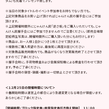
ダム）も先着でプレゼント致します。
※当日の対象タイトルのイベント参加券をお持ちでない方でも、
上記対象商品をお買い上げ頂ければじゃんけん民の握手会にはご参加
頂けます。
※上記開催時間外にじゃんけん民「逆さ坂」をご購入いただいても、じゃ
んけん民握手会にはご参加できませんのでご注意ください。（即売会場限
定絵柄生写真は、開催時間外にご購入頂いた分にもお付けします）
※商品は、お一人様１会計につき１枚とさせて頂きます。
※複数枚ご購入希望の方は、最後尾に再度お並びください
※対象商品販売時間内でも、商品がなくなり次第販売終了とさせて頂き
ますのでご了承ください。
※握手会時に、手荷物検査および金属探知機による検査を行わせて頂き
ます。予めご了承ください。
※握手会時の録音・録画・撮影は一切禁止とさせて頂きます。
＜１２月２５日の開催時間について＞
※各
開始時間は運営上の都合により急遽変更となる場合が御座います。
あらかじめご了承ください。
【開場時間・ブロック指定券・座席指定券引き換え開始】
１１：００