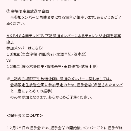
② 会場限定生放送の企画
※参加メンバーは急遽変更となる場合が御座います。あらかじめご了
承ください。
ＡＫＢ４８ネ申テレビで、下記参加メンバーによるチャレンジ企画を考案
中♪
参加メンバーはこちら！
１３期生（岩立沙穂・岡田彩花・北澤早紀・茂木忍）
VS
１２期生（佐々木優佳里・高橋朱里・田野優花・武藤十夢）
※
上記の会場限定生放送企画に参加のメンバーに関しましては、
会場限定生放送企画に参加予定のため、握手会
②
（希望されたメンバ
ーと一度にまとめての握手）
のみの参加となります。あらかじめご了承ください。
＜握手会②について＞
１２月２５日の握手会では、握手会②の開始後、メンバーごとに握手が終