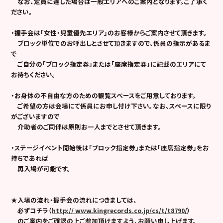
なお、定員に達した場合は一般エリアへのご案内となります。ご了承く
ださい。
・握手会は「女性・児童優先エリア」のお客様からご案内させて頂きます。
ブロック単位でのお呼出しとさせて頂きますので、係員の指示があるま
で
ご自分の
「ブロック指定券」または「座席指定券」
に記載のエリアにて
お待ちください。
・お身体の不自由な方のための観覧スペースをご用意しております。
ご希望の方は会場にて係員にお申し付け下さい。なお、スペースに限り
がございますので
介助者のご同伴は原則お一人までとさせて頂きます。
・
ステージイベント開始後は
「ブロック指定券」または「座席指定券」
をお
持ちであれば
再入場が可能です。
★入場の流れ・握手会の流れにつきましては、
必ずコチラ
（
http:// www.kingrecords.co.jp/cs/t/t8790/
）
のご案内をご確認の上ご参加頂けますよう、お願い申し上げます。