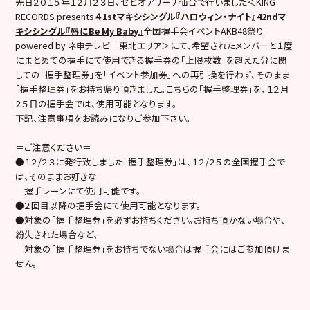
先日２０１５年１２月２３日、ゼビオアリーナ仙台で行いました＜KING
RECORDS presents
４1st
マキシシングル『ハロウィン・ナイト』42ndマ
キシシングル『唇にBe My Baby』
全国握手会イベントAKB48祭り
powered by ネ申テレビ 東北エリア＞にて、希望されたメンバーと１度
にまとめての握手にて使用できる握手券の「上限枚数」を超えた分に関
しての「握手整理券」を「イベント参加券」への再引換を行わず、そのまま
「握手整理券」をお持ち帰り頂きました。こちらの「握手整理券」を、１２月
２５日の握手会では、使用可能となります。
下記、注意事項をお読みになりご参加下さい。
＝ご注意ください＝
●１２/２３に発行致しました「握手整理券」は、１２/２５の全国握手会で
は、そのままお好きな
握手レーンにて使用可能です。
●２回目以降の握手会にて使用可能となります。
●対象の「握手整理券」を必ずお持ちください。お持ち頂かない場合や、
紛失された場合など、
対象の「握手整理券」をお持ちでない場合は握手会にはご参加頂けま
せん。