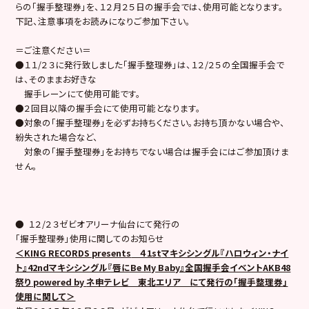
らの「握手整理券」を、１２月２５日の握手会では、使用可能となります。
下記、注意事項をお読みになりご参加下さい。
＝ご注意ください＝
●１１/２３に発行致しました「握手整理券」は、１２/２５の全国握手会で
は、そのままお好きな
握手レーンにて使用可能です。
●２回目以降の握手会にて使用可能となります。
●対象の「握手整理券」を必ずお持ちください。お持ち頂かない場合や、
紛失された場合など、
対象の「握手整理券」をお持ちでない場合は握手会にはご参加頂けま
せん。
● １２/２３ゼビオアリーナ仙台にて発行の
「握手整理券」使用に関してのお知らせ
＜
KING RECORDS presents
４1st
マキシシングル『ハロウィン・ナイ
ト』42ndマキシシングル『唇にBe My Baby』全国握手会イベント
AKB48
祭り
powered by
ネ申テレビ 東北エリア にて発行の
「握手整理券
」
使用に関して＞