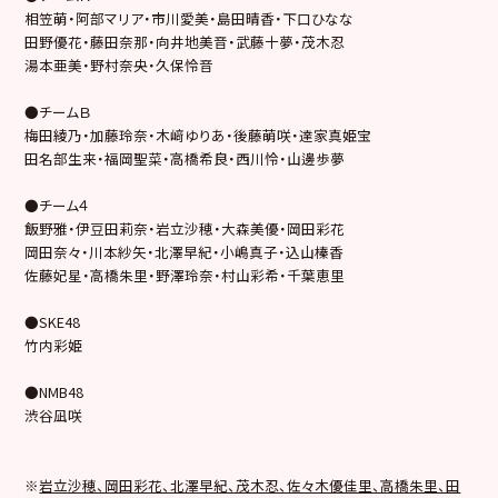
相笠萌・阿部マリア・市川愛美・島田晴香・下口ひなな
田野優花・藤田奈那・向井地美音・武藤十夢・茂木忍
湯本亜美・野村奈央・久保怜音
●チームＢ
梅田綾乃・加藤玲奈・木﨑ゆりあ・後藤萌咲・達家真姫宝
田名部生来・福岡聖菜・高橋希良・西川怜・山邊歩夢
●チーム４
飯野雅・伊豆田莉奈・岩立沙穂・大森美優・岡田彩花
岡田奈々・川本紗矢・北澤早紀・小嶋真子・込山榛香
佐藤妃星・高橋朱里・野澤玲奈・村山彩希・千葉恵里
●SKE48
竹内彩姫
●NMB48
渋谷凪咲
※
岩立沙穂、岡田彩花、北澤早紀、茂木忍、佐々木優佳里、高橋朱里、田