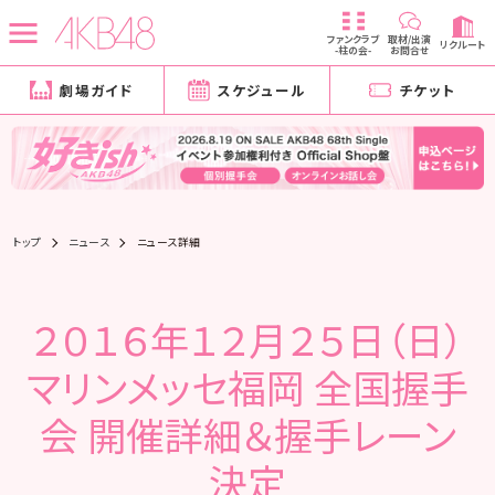
ファンクラブ
取材/出演
リクルート
-柱の会-
お問合せ
劇場ガイド
スケジュール
チケット
トップ
ニュース
ニュース詳細
２０１６年１２月２５日（日）
マリンメッセ福岡 全国握手
会 開催詳細＆握手レーン
決定