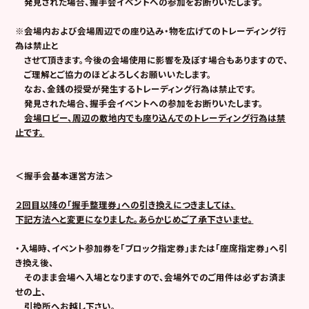
発見された場合、握手会イベントへの参加をお断りいたします。
※会場内および会場周辺での座り込み・物を広げてのトレーディング行
為は禁止と
させて頂きます。今後の会場使用に影響を及ぼす場合もありますので、
ご理解とご協力のほどよろしくお願いいたします。
なお、金銭の授受が発生するトレーディング行為は禁止です。
発見された場合、握手会イベントへの参加をお断りいたします。
会場ロビー、周辺の敷地内でも座り込んでのトレーディング行為は禁
止です。
＜握手会基本運営方法＞
２回目以降の「握手整理券」への引き換えにつきましては、
下記方法へと変更になりました。あらかじめご了承下さいませ。
・入場時、イベント参加券を「ブロック指定券」または「座席指定券」へ引
き換え後、
そのまま会場へ入場となりますので、会場外でのご用件は必ずお済ま
せの上、
引換所へお越し下さい。