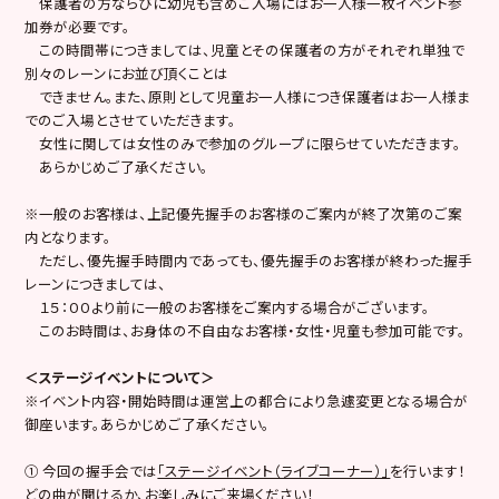
保護者の方ならびに幼児も含めご入場にはお一人様一枚イベント参
加券が必要です。
この時間帯につきましては、児童とその保護者の方がそれぞれ単独で
別々のレーンにお並び頂くことは
できません。また、原則として児童お一人様につき保護者はお一人様ま
でのご入場とさせていただきます。
女性に関しては女性のみで参加のグループに限らせていただきます。
あらかじめご了承ください。
※一般のお客様は、上記優先握手のお客様のご案内が終了次第のご案
内となります。
ただし、優先握手時間内であっても、優先握手のお客様が終わった握手
レーンにつきましては、
１５：００より前に一般のお客様をご案内する場合がございます。
このお時間は、お身体の不自由なお客様・女性・児童も参加可能です。
＜ステージイベントについて＞
※イベント内容・開始時間は運営上の都合により急遽変更となる場合が
御座います。あらかじめご了承ください。
① 今回の握手会では
「ステージイベント（ライブコーナー）」
を行います！
どの曲が聞けるか、お楽しみにご来場ください！