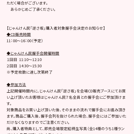
ただく場合がございます。
あらかじめご了承ください。
【じゃんけん民「逆さ坂」購入者対象握手会決定のお知らせ】
◆CD販売時間
11：00～16：00（予定）
◆じゃんけん民握手会開催時間
１回目 11:10〜12:10
２回目 14:30〜15:30
※予定枚数に達し次第終了
◆参加方法
上記開催時間内に、じゃんけん民「逆さ坂」を会場CD販売ブースにてお買
い上げ頂いたお客様はじゃんけん民７名全員との握手会にご参加頂けま
す。
対象商品をお買い上げ頂いた後、そのままの流れで握手会にお進み頂き
ます。商品ご購入後、握手会列を抜けられた場合、握手会にはご参加いた
だけなくなりますのでご注意ください。
尚、購入者特典として、即売会場限定絵柄生写真（全14種のうち1種ラン