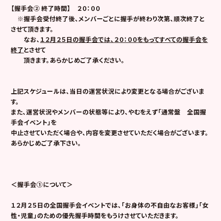
【
握手会② 終了時間
】
２０：００
※
握手会受付終了後、メンバーごとに握手が終わり次第、順次終了と
させて頂きます。
なお、
１２
月
２５
日の握手会では、
２０：００
をもってすべての握手会を
終了
とさせて
頂きます。あらかじめご了承ください。
上記スケジュールは、当日の運営状況により変更となる場合がございま
す。
また、
運営状況やメンバーの状態等により、やむをえず「通常盤 全国握
手会イベント」を
中止させていただく場合や、内容を変更させていただく場合がございます。
あらかじめご了承下さい。
＜握手会①について＞
１２月２５日の全国握手会イベントでは、「お身体の不自由なお客様」「女
性・児童」のための優先握手時間をもうけさせていただきます。