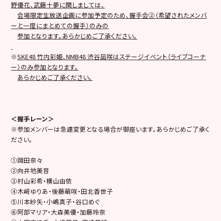
野優花、武藤十夢に関しましては、
会場限定生放送企画に参加予定のため、
握手会
②
（希望されたメンバ
ーと一度にまとめての握手）のみの
参加となります。あらかじめご了承ください。
※
SKE48 竹内彩姫、NMB48 渋谷凪咲はステージイベント（ライブコーナ
ー）のみ参加となります。
あらかじめご了承ください。
＜握手レーン＞
※参加メンバーは急遽変更となる場合が御座います。あらかじめご了承く
ださい。
①岡田奈々
②向井地美音
③村山彩希・横山由依
④木﨑ゆりあ・後藤萌咲・田北香世子
⑤川本紗矢・小嶋真子・谷口めぐ
⑥阿部マリア・大森美優・加藤玲奈