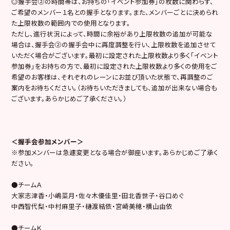
◎握手会②の時間帯は、お持ちの「イベント参加券」の枚数に関わらず、
ご希望のメンバー１名との握手となります。また、メンバーごとに決められ
た上限枚数の範囲内での使用となります。
ただし、進行状況によって、時間に余裕があり上限枚数の追加が可能な
場合は、握手会②の握手会中に再度調整を行い、上限枚数を追加させて
いただく場合がございます。最初に設定された上限枚数より多く「イベント
参加券」をお持ちの方で、最初に設定された上限枚数より多くの使用をご
希望のお客様は、それぞれのレーンにお並び頂いた状態で、再調整のご
案内をお待ちください。（お待ちいただきましても、追加が出来ない場合も
ございます。あらかじめご了承ください。）
＜握手会参加メンバー＞
※参加メンバーは急遽変更となる場合が御座います。あらかじめご了承く
ださい。
●チームＡ
大家志津香・小嶋菜月・佐々木優佳里・田北香世子・谷口めぐ
中西智代梨・中村麻里子・樋渡結依・宮崎美穂・横山由依
●チームＫ