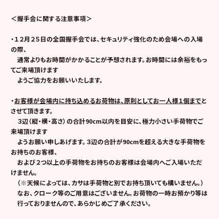
＜握手会に関する注意事項＞
・１２月２５日の全国握手会では、セキュリティ強化のため会場への入場
の際、
通常よりもお時間がかかることが予想されます。お時間には余裕をもっ
てご来場頂けます
ようご協力をお願いいたします。
・
お客様が会場内に持ち込めるお荷物は、原則としてお一人様１個まで
と
させて頂きます。
３辺（縦・横・高さ）の合計90cm以内を目安に、極力小さい手荷物でご
来場頂けます
ようお願い申しあげます。３辺の合計が90cmを超える大きな手荷物を
お持ちのお客様、
および２つ以上の手荷物をお持ちのお客様は会場内へご入場いただ
けません。
（※天候によっては、カサは手荷物と別でお持ち頂いても構いません。）
なお、クローク等のご用意はございません。お荷物の一時お預かり等は
行っておりませんので、あらかじめご了承ください。