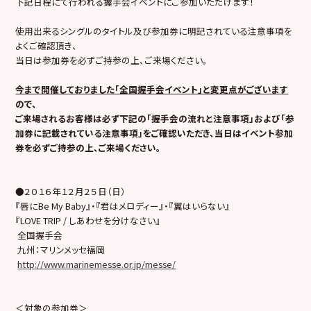
下記日程にて行われる握手会イベントにご参加いただけます！
使用出来るシングルのタイトル及び参加券に明記されている注意事項を
よくご確認頂き、
当日は参加券を必ずご持参の上、ご来場ください。
今まで開催しておりました「全国握手会イベント」と変更点がございます
ので、
ご来場されるお客様は必ず下記の
「握手会の流れと注意事項」および「参
加券に記載されている注意事項」
をご確認いただき、
当日はイベント参加
券を必ずご持参の上、ご来場ください。
●２０１６年１２月２５日（日）
『唇にBe My Baby』・『君はメロディー』・『翼はいらない』
『LOVE TRIP / しあわせを分けなさい』
全国握手会
九州：マリンメッセ福岡
http://www.marinemesse.or.jp/messe/
＜対象の参加券＞