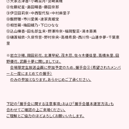
⑦大家志津香・小嶋菜月・宮崎美穂
⑧佐藤妃星・島田晴香・藤田奈那
⑨伊豆田莉奈・中西智代梨・中村麻里子
⑩飯野雅・市川愛美・達家真姫宝
⑪相笠萌・梅田綾乃・下口ひなな
⑫込山榛香・田名部生来・野澤玲奈・福岡聖菜・湯本亜美
⑬樋渡結依・久保怜音・野村奈央・高橋希良・西川怜・山邊歩夢・千葉恵
里
※
岩立沙穂、岡田彩花、北澤早紀、茂木忍、佐々木優佳里、高橋朱里、田
野優花、武藤十夢に関しましては、
会場限定生放送企画に参加予定のため、握手会
②
（希望されたメンバ
ーと一度にまとめての握手）
のみの参加となります。あらかじめご了承ください。
下記の「握手会に関する注意事項」および「握手会基本運営方法」も
合わせてご確認の上ご来場ください。
ご理解とご協力のほどよろしくお願いいたします。