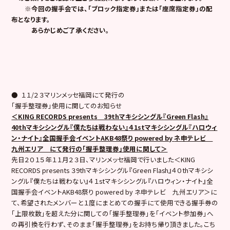
※今回の握手会では、「ブロック指定券」または「座席指定券」の配
布となります。
あらかじめご了承ください。
● １１/２３マリンメッセ福岡にて発行の
「握手整理券」使用に関してのお知らせ
＜
KING RECORDS presents
39thマキシシングル『Green Flash』
40thマキシシングル『
僕たちは戦わない
』４1st
マキシシングル『ハロウィ
ン・ナイト』全国握手会イベント
AKB48
祭り
powered by
ネ申テレビ
九州エリア にて発行の
「握手整理券
」使用に関して＞
先日２０１５年１１月２３日、マリンメッセ福岡で行いました＜KING
RECORDS presents ３9thマキシシングル『Green Flash』４０thマキシシ
ングル『僕たちは戦わない』４１stマキシシングル『ハロウィン・ナイト』全
国握手会イベントAKB48祭り powered by ネ申テレビ 九州エリア＞に
て、希望されたメンバーと１度にまとめての握手にて使用できる握手券の
「上限枚数」を超えた分に関しての「握手整理券」を「イベント参加券」へ
の再引換を行わず、そのまま「握手整理券」をお持ち帰り頂きました。こち