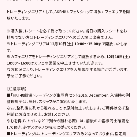
トレーディングエリアとして、AKB48カフェ＆ショップ博多カフェエリアを開
放いたします。
※購入後、レシートを必ず受け取ってください。当日の購入レシートをお
持ちでない方はトレーディングエリアへのご入場は出来ません。
※トレーディングエリアは
12
月
10日(土) 10:00～15:00
まで開放いたしま
す。
※カフェエリアをトレーディングエリアとして開放するため、
12
月10日(土)
10:00～16:00
はカフェの営業を中止させていただきます。
なお状況により、トレーディングエリアを入場規制する場合がございます。
予めご了承ください。
【注意事項】
■「HKT48劇場トレーディング生写真セット2016. December」入場時の列
整理場所は、当日、スタッフがご案内いたします。
なお、整列後に列から離れることは原則禁止いたします。ご用件は必ず整
列前にお済ませの上、お越しください。
やむを得ず、トイレなどで列から離れる際には、前後のお客様同士確認を
して頂き、必ずスタッフの指示に従ってください。
■トレーディングは、トレーディングエリアのみとなっております。指定場