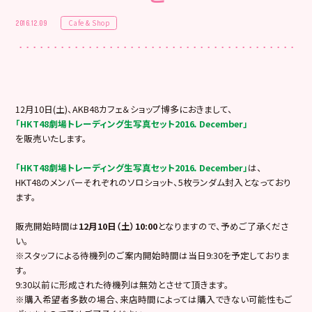
Cafe & Shop
2016.12.09
12月10日(土)、AKB48カフェ＆ショップ博多におきまして、
「HKT48劇場トレーディング生写真セット2016．December」
を販売いたします。
「HKT48劇場トレーディング生写真セット2016．December」
は、
HKT48のメンバーそれぞれのソロショット、5枚ランダム封入となっており
ます。
販売開始時間は
12
月
10日（土）10:00
となりますので、予めご了承くださ
い。
※スタッフによる待機列のご案内開始時間は当日9:30を予定しておりま
す。
9:30以前に形成された待機列は無効とさせて頂きます。
※購入希望者多数の場合、来店時間によっては購入できない可能性もご