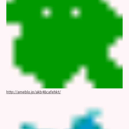
http://ameblo.jp/akb48cafehkt/