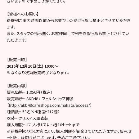
ざいますので予めご了承ください。
【皆様へのお願い】
待機列ご案内時間以前からお並びいただく行為は禁止とさせていただき
ます。
また、スタッフの指示無く、お客様同士で列を作る行為も禁止とさせてい
ただきます。
【販売日時】
2016年12月10日(土) 10:00～
※なくなり次第販売終了となります。
【販売内容】
販売価格…1,050円（税込）
販売場所…AKB48カフェ＆ショップ博多
（
http://akb48cafeshops.com/hakata/access/
）
種類数…53名×4種（計212種）
衣装…クリスマス風衣装
購入制限…お1人様1回につき10セットまで
※待機列の状況次第により、購入制限を解除せていただきますが、販売セ
ット数には限りがございます。予めご了承下さい。