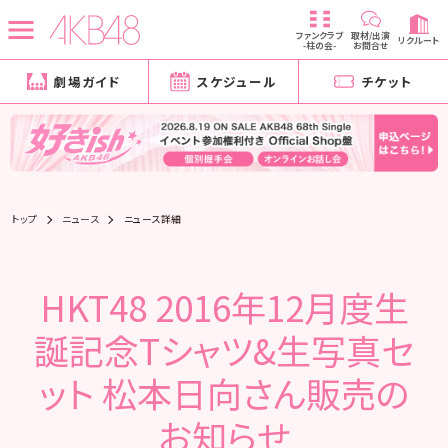
ファンクラブ
取材/出演
リクルート
-柱の会-
お問合せ
劇場ガイド
スケジュール
チケット
トップ
ニュース
ニュース詳細
HKT48 2016年12月度生
誕記念Tシャツ&生写真セ
ット 松本日向さん販売の
お知らせ