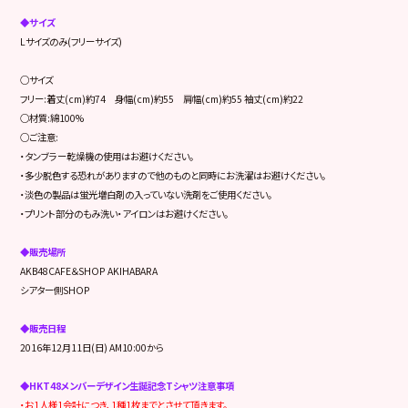
◆サイズ
Lサイズのみ(フリーサイズ)
○サイズ
フリー:着丈(cm)約74 身幅(cm)約55 肩幅(cm)約55 袖丈(cm)約22
○材質:綿100%
○ご注意:
・タンブラー乾燥機の使用はお避けください。
・多少脱色する恐れがありますので他のものと同時にお洗濯はお避けください。
・淡色の製品は蛍光増白剤の入っていない洗剤をご使用ください。
・プリント部分のもみ洗い・アイロンはお避けください。
◆販売場所
AKB48CAFE＆SHOP AKIHABARA
シアター側SHOP
◆販売日程
2016年12月11日(日) AM10:00から
◆HKT48メンバーデザイン生誕記念Tシャツ注意事項
・お1人様1会計につき､1種1枚までとさせて頂きます。