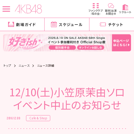
ファンクラブ
取材/出演
リクルート
-柱の会-
お問合せ
劇場ガイド
スケジュール
チケット
トップ
ニュース
ニュース詳細
12/10(土)小笠原茉由ソロ
イベント中止のお知らせ
Cafe & Shop
2016.12.09