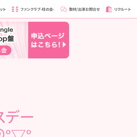
ット
ファンクラブ
-柱の会-
取材/出演
お問合せ
リクルート
スデー
°▽°