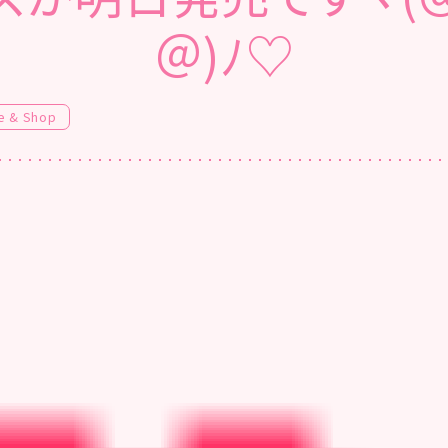
＠)ﾉ♡
e & Shop