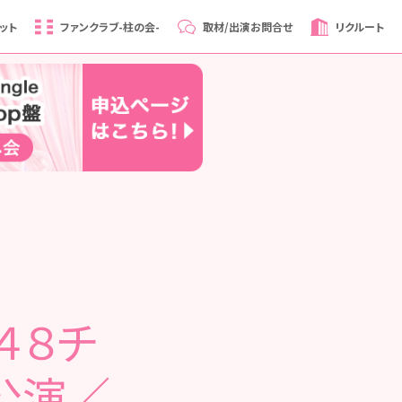
ット
ファンクラブ
-柱の会-
取材/出演
お問合せ
リクルート
Ｂ４８チ
公演／