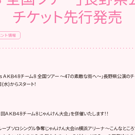
チケット先行発売
ベント情報
esents ＡＫＢ４８チーム８ 全国ツアー ～47の素敵な街へ～」長野県公演
(水)からスタート！
1回ＡＫＢ４８チーム８じゃんけん大会」を併催いたします！！
グループ ソロシングル争奪じゃんけん大会in横浜アリーナ ～こんなとこ