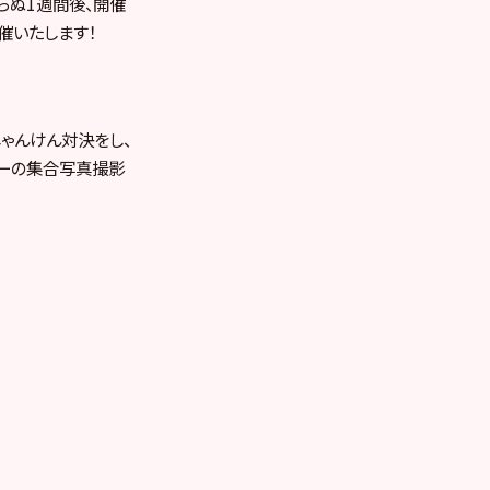
らぬ1週間後、開催
催いたします！
ゃんけん対決をし、
バーの集合写真撮影