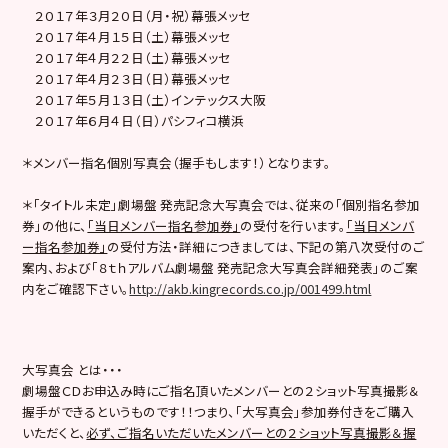
２０１７年３月２０日（月・祝）幕張メッセ
２０１７年４月１５日（土）幕張メッセ
２０１７年４月２２日（土）幕張メッセ
２０１７年４月２３日（日）幕張メッセ
２０１７年５月１３日（土）インテックス大阪
２０１７年６月４日（日）パシフィコ横浜
＊メンバー指名個別写真会（握手もします！）となります。
＊「タイトル未定」劇場盤 発売記念大写真会では、従来の「個別指名参加
券」の他に、
「当日メンバー指名参加券」
の受付を行います。
「当日メンバ
ー指名参加券」
の受付方法・詳細につきましては、下記の第八次受付のご
案内、および「８ｔｈアルバム劇場盤 発売記念大写真会詳細発表」のご案
内をご確認下さい。
http://akb.kingrecords.co.jp/001499.html
大写真会 とは・・・
劇場盤ＣＤお申込み時にご指名頂いたメンバーとの２ショット写真撮影＆
握手ができるというものです！！つまり、「大写真会」参加券付きをご購入
いただくと、
必ず、ご指名いただいたメンバーとの２ショット写真撮影＆握