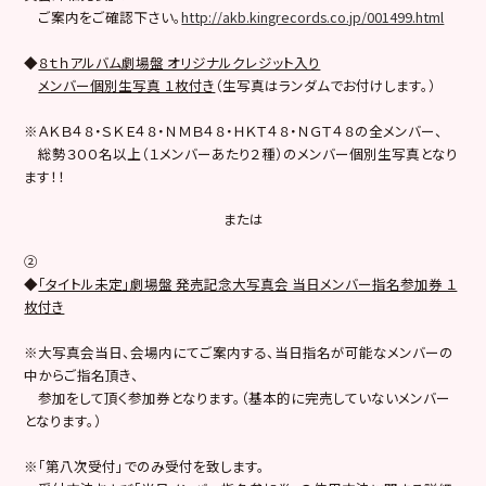
ご案内をご確認下さい。
http://akb.kingrecords.co.jp/001499.html
◆
８ｔｈアルバム劇場盤 オリジナルクレジット入り
メンバー個別生写真 １枚付き
（生写真はランダムでお付けします。）
※ＡＫＢ４８・ＳＫＥ４８・ＮＭＢ４８・ＨＫＴ４８・ＮＧＴ４８の全メンバー、
総勢３００名以上（１メンバーあたり２種）のメンバー個別生写真となり
ます！！
または
②
◆
「タイトル未定」劇場盤 発売記念大写真会 当日メンバー指名参加券 １
枚付き
※大写真会当日、会場内にてご案内する、当日指名が可能なメンバーの
中からご指名頂き、
参加をして頂く参加券となります。（基本的に完売していないメンバー
となります。）
※「第八次受付」でのみ受付を致します。