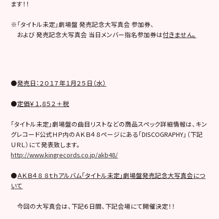
ます！！
※「タイトル未定」劇場盤 発売記念大写真会 参加券、
および 発売記念大写真会 当日メンバー指名参加券は
付きません。
●
発売日：２０１７年１月２５日（水）
●
定価￥１,８５２＋税
「タイトル未定」劇場盤の曲目リストなどの商品スペック詳細情報は、キン
グレコード公式ＨＰ内のＡＫＢ４８ページにある「DISCOGRAPHY」（下記
ＵＲＬ）にて発表致します。
http://www.kingrecords.co.jp/akb48/
●
ＡＫＢ４８ ８ｔｈアルバム「タイトル未定」劇場盤発売記念大写真会につ
いて
今回の大写真会は、下記６日間、下記会場にて開催決定！！