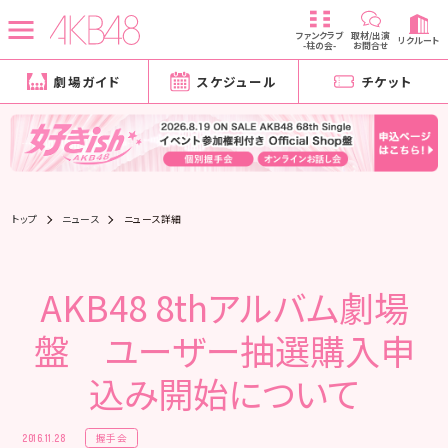
ファンクラブ
取材/出演
リクルート
-柱の会-
お問合せ
劇場ガイド
スケジュール
チケット
トップ
ニュース
ニュース詳細
AKB48 8thアルバム劇場
盤 ユーザー抽選購入申
込み開始について
握手会
2016.11.28