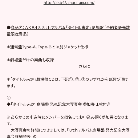
http://akb48.chara-ani.com/
●
商品名：ＡＫＢ４８ ８ｔｈアルバム「タイトル未定」劇場盤（予約者優先数
量限定商品）
＊通常盤Type-Ａ、Type-Ｂとは別ジャケット仕様
＊劇場盤だけの楽曲も収録
さらに
＊「タイトル未定」劇場盤ＣＤは、下記①、②、③のいずれかをお選び頂け
ます。
①
◆
「タイトル未定」劇場盤 発売記念大写真会 参加券 １枚付き
※あらかじめ申込時にメンバーを指名してお申込み頂く参加券となりま
す。
大写真会の詳細につきましては、「８ｔｈアルバム劇場盤 発売記念大写
真会詳細発表」の