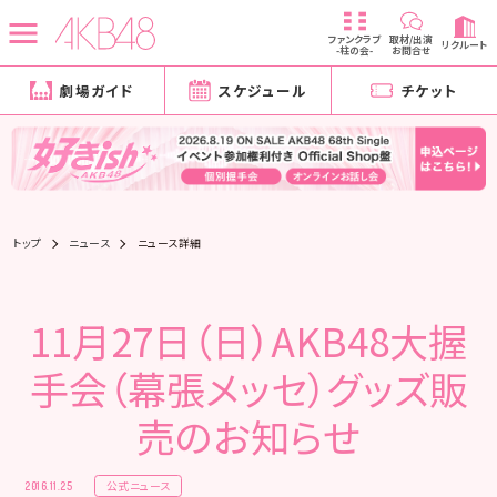
ファンクラブ
取材/出演
リクルート
-柱の会-
お問合せ
劇場ガイド
スケジュール
チケット
トップ
ニュース
ニュース詳細
11月27日（日）AKB48大握
手会（幕張メッセ）グッズ販
売のお知らせ
公式ニュース
2016.11.25