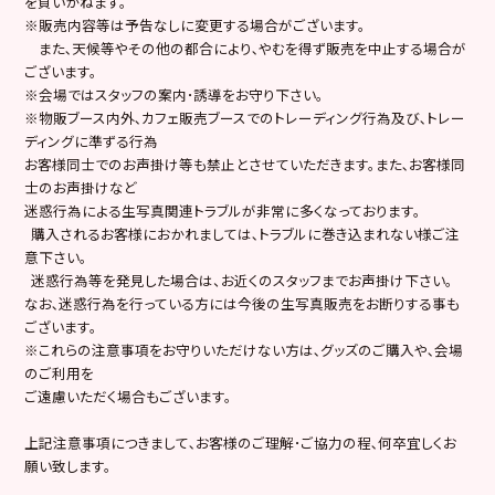
を負いかねます。
※販売内容等は予告なしに変更する場合がございます。
また､天候等やその他の都合により､やむを得ず販売を中止する場合が
ございます。
※会場ではスタッフの案内･誘導をお守り下さい。
※物販ブース内外､カフェ販売ブースでのトレーディング行為及び､トレー
ディングに準ずる行為
お客様同士でのお声掛け等も禁止とさせていただきます。また､お客様同
士のお声掛けなど
迷惑行為による生写真関連トラブルが非常に多くなっております。
購入されるお客様におかれましては､トラブルに巻き込まれない様ご注
意下さい。
迷惑行為等を発見した場合は、お近くのスタッフまでお声掛け下さい。
なお､迷惑行為を行っている方には今後の生写真販売をお断りする事も
ございます。
※これらの注意事項をお守りいただけない方は､グッズのご購入や､会場
のご利用を
ご遠慮いただく場合もございます。
上記注意事項につきまして､お客様のご理解･ご協力の程､何卒宜しくお
願い致します。