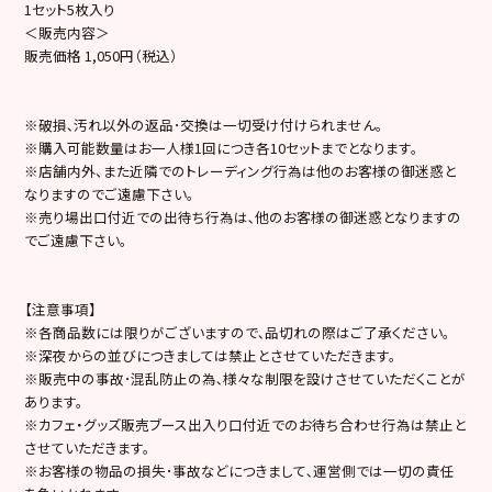
1セット5枚入り
＜販売内容＞
販売価格 1,050円（税込）
※破損､汚れ以外の返品･交換は一切受け付けられません。
※購入可能数量はお一人様1回につき各10セットまでとなります。
※店舗内外、また近隣でのトレーディング行為は他のお客様の御迷惑と
なりますのでご遠慮下さい。
※売り場出口付近での出待ち行為は､他のお客様の御迷惑となりますの
でご遠慮下さい。
【注意事項】
※各商品数には限りがございますので､品切れの際はご了承ください。
※深夜からの並びにつきましては禁止とさせていただきます。
※販売中の事故･混乱防止の為､様々な制限を設けさせていただくことが
あります。
※カフェ・グッズ販売ブース出入り口付近でのお待ち合わせ行為は禁止と
させていただきます。
※お客様の物品の損失･事故などにつきまして､運営側では一切の責任