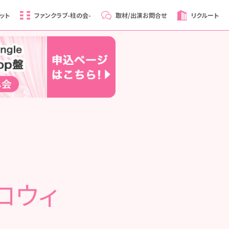
ット
ファンクラブ
-柱の会-
取材/出演
お問合せ
リクルート
ハロウィ