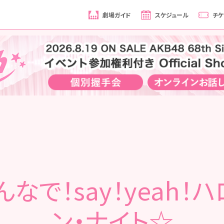
劇場ガイド
スケジュール
チケ
なで！say！yeah！
ン・ナイト☆