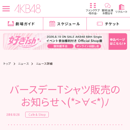
ファンクラブ
取材/出演
リクルート
-柱の会-
お問合せ
劇場ガイド
スケジュール
チケット
トップ
ニュース
ニュース詳細
バースデーTシャツ販売の
お知らせヽ(*>∀<*)ﾉ
Cafe & Shop
2016.10.26