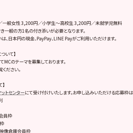
円／一般女性 3,200円／小学生～高校生 3,200円／未就学児無料
き一般の方1名の付き添いが必要となります。
、日本円の現金、PayPay、LINE Payがご利用いただけます。
について】
rにてMCのテーマを募集しております。
覧ください。
て】
ケットセンター
にて受け付けいたします。お申し込みいただける応募枠は
利
le会員枠
員枠
ープ映像倉庫会員枠