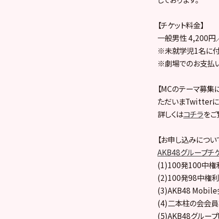
【チケット料金】
一般男性 4,200
※未就学児1名に付
※劇場でのお支払いは
【MCのテーマ募集
ただいまTwitte
詳しくは
コチラ
をご
【お申し込みについ
AKB48グループチ
(1)100発100中権
(2)100発98中権利
(3)AKB48 Mobi
(4)二本柱の会会
(5)AKB48グル