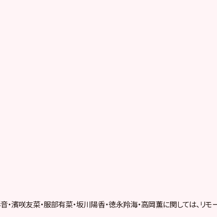
音・濱咲友菜・服部有菜・坂川陽香・徳永羚海・高岡薫に関しては、リモ