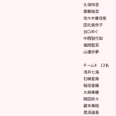
久保怜音
齋藤陽菜
佐々木優佳里
田北香世子
谷口めぐ
中西智代梨
福岡聖菜
山邊歩夢
チーム4 13名
浅井七海
石綿星南
稲垣香織
大森美優
岡田奈々
蔵本美結
黒須遥香