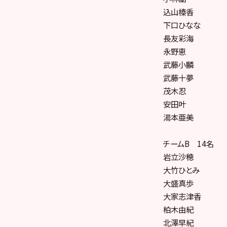
込山榛香
下口ひなな
長友彩海
永野恵
武藤小麟
武藤十夢
茂木忍
安田叶
湯本亜美
チームB 14名
岩立沙穂
大竹ひとみ
大盛真歩
大家志津香
柏木由紀
北澤早紀