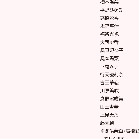
橋本陽菜
平野ひかる
高橋彩香
永野芹佳
福留光帆
大西桃香
奥原妃奈子
奥本陽菜
下尾みう
行天優莉奈
吉田華恋
川原美咲
倉野尾成美
山田杏華
上見天乃
藤園麗
※御供茉白・高橋彩
しております。