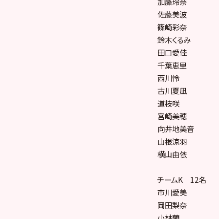
加藤玲奈
佐藤美波
篠崎彩奈
鈴木くるみ
田口愛佳
千葉恵里
西川怜
古川夏凪
道枝咲
宮崎美穂
向井地美音
山根涼羽
横山由依
チームK 12名
市川愛美
岡田梨奈
小林蘭