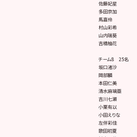
佐藤妃星
多田京加
馬嘉伶
村山彩希
山内瑞葵
吉橋柚花
チーム8 25名
坂口渚沙
岡部麟
本田仁美
清水麻璃亜
吉川七瀬
小栗有以
小田えりな
左伴彩佳
歌田初夏