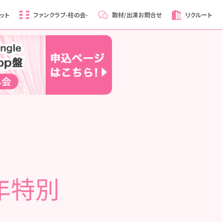
ット
ファンクラブ
-柱の会-
取材/出演
お問合せ
リクルート
周年特別