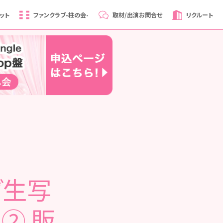
ット
ファンクラブ
-柱の会-
取材/出演
お問合せ
リクルート
グ生写
 ② 販