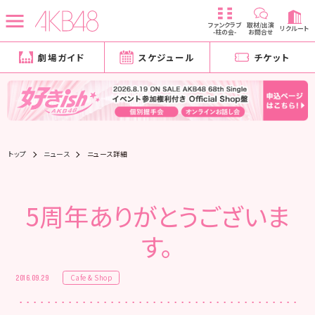
ファンクラブ
取材/出演
リクルート
-柱の会-
お問合せ
劇場ガイド
スケジュール
チケット
トップ
ニュース
ニュース詳細
5周年ありがとうございま
す。
Cafe & Shop
2016.09.29