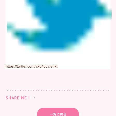
https://twitter.com/akb48cafehkt
SHARE ME !
一覧に戻る