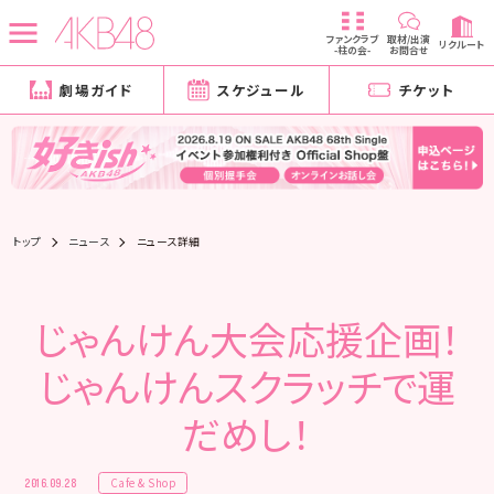
ファンクラブ
取材/出演
リクルート
-柱の会-
お問合せ
劇場ガイド
スケジュール
チケット
トップ
ニュース
ニュース詳細
じゃんけん大会応援企画！
じゃんけんスクラッチで運
だめし！
Cafe & Shop
2016.09.28