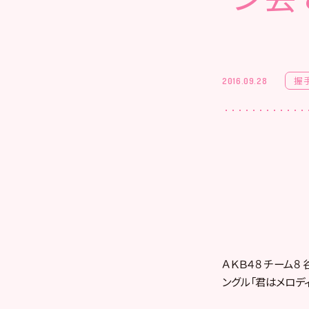
握
2016.09.28
ＡＫＢ４８ チーム８
ングル「君はメロデ