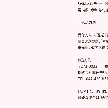
「君はメロディー」
第６部 参加券付き
□返品方法
受付方法：ご返送（
※ご返送の際、「ヤ
※元払いにてお送り
お送り先：
〒273-0023 
株式会社興伸デリバ
TEL：047-420-85
【品名】に、「【谷川
可能な場合は、納品