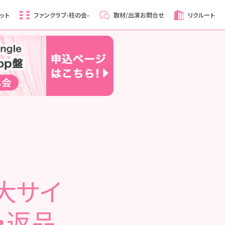
ット
ファンクラブ
-柱の会-
取材/出演
お問合せ
リクルート
＆大サイ
・返品