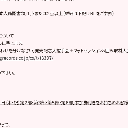
人確認書類」１点または２点以上（詳細は下記ＵＲＬをご参照）
について
に準じます。
 / しあわせを分けなさい」発売記念大握手会＋フォトセッション＆囲み取材大
grecords.co.jp/cs/t/t8397/
下さい。
１日（木・祝）第２部・第３部・第５部・第６部」参加券付きをお持ちのお客
って、