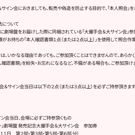
サイン会におきましても、転売や偽造を防止する目的で、「本人照会」を
法について
様に劇場盤をお届けした際に同梱されている「大握手会＆大サイン会」
様がお持ちの「本人確認書類１点（または２点以上）」を使用して照合作業
は、いかなる理由であっても、ご参加頂くことはできませんので、あらか
本人確認書類」を紛失・お忘れになるなど、不備がある場合も、ご参加頂け
会＆サイン会当日は以下の２点（または３点以上）を必ずご持参頂きます
ン会当日、会場に必ずご持参頂くもの
ー」劇場盤 発売記念大握手会＆大サイン会 参加券
日 第２部・第３部・第５部・第６部 分）