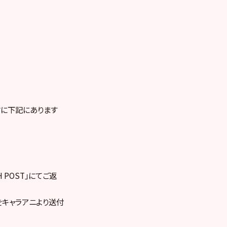
に下記にあります
POST」にてご返
をキャラアニより送付