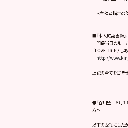
＊主催者指定の「本
■「本人確認書類」
開催当日のルール
「LOVE TRIP
http://www.kin
上記の全てをご持参
●
「谷川聖 ８月１
方へ
以下の要領にしたが