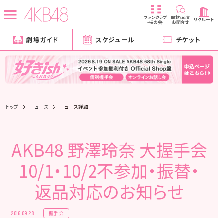
ファンクラブ
取材/出演
リクルート
-柱の会-
お問合せ
劇場ガイド
スケジュール
チケット
トップ
ニュース
ニュース詳細
AKB48 野澤玲奈 大握手会
10/1・10/2不参加・振替・
返品対応のお知らせ
握手会
2016.09.28