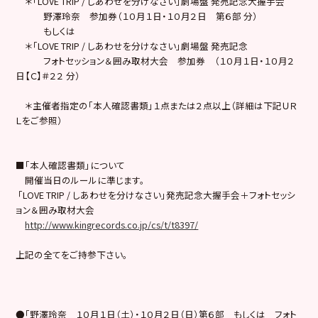
＊「LOVE TRIP / しあわせを分けなさい」劇場盤 発売記念大握手会
野澤玲奈 参加券（１０月１日・１０月２日 第６部 分）
もしくは
＊「LOVE TRIP / しあわせを分けなさい」劇場盤 発売記念
フォトセッション＆囲み取材大会 参加券 （１０月１日・１０月２
日【Ｃ】＃２２ 分）
＊主催者指定の「本人確認書類」１点または２点以上（詳細は下記ＵＲ
Ｌをご参照）
■「本人確認書類」について
開催当日のルールに準じます。
「LOVE TRIP / しあわせを分けなさい」発売記念大握手会＋フォトセッシ
ョン＆囲み取材大会
http://www.kingrecords.co.jp/cs/t/t8397/
上記の全てをご持参下さい。
●
「野澤玲奈 １０月１日（土）・１０月２日（日）第６部 もしくは フォト