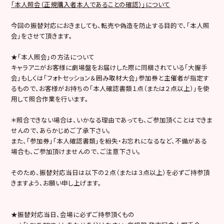
「本人照会（正規購入者本人であることの確認）」について
今回の振替対応におきましても、転売や偽造を防止する目的で、「本人照
会」をさせて頂きます。
★「本人照会」の方法について
キャラアニがお客様に劇場盤をお届けした際に同梱されている「大握手
会」もしくは「フォトセッション＆囲み取材大会」参加券と主催者が指定す
るもので、お客様がお持ちの「本人確認書類１点（または２点以上）」を使
用して照合作業を行います。
＊照合できない場合は、いかなる理由であっても、ご参加頂くことはできま
せんので、あらかじめご了承下さい。
また、「参加券」「本人確認書類」を紛失・お忘れになるなど、不備がある
場合も、ご参加頂けませんので、ご注意下さい。
そのため、振替対応当日は以下の２点（または３点以上）を必ずご持参頂
きますよう、お願い申し上げます。
★振替対応当日、会場に必ずご持参頂くもの