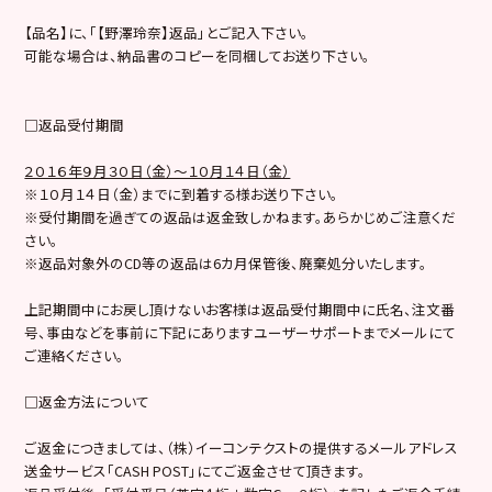
【品名】に、「【野澤玲奈】返品」とご記入下さい。
可能な場合は、納品書のコピーを同梱してお送り下さい。
□返品受付期間
２０１６年９月３０日（金）～１０月１４日（金）
※１０月１４日（金）までに到着する様お送り下さい。
※受付期間を過ぎての返品は返金致しかねます。あらかじめご注意くだ
さい。
※返品対象外のCD等の返品は6カ月保管後、廃棄処分いたします。
上記期間中にお戻し頂けないお客様は返品受付期間中に氏名、注文番
号、事由などを事前に下記にありますユーザーサポートまでメールにて
ご連絡ください。
□返金方法について
ご返金につきましては、（株）イーコンテクストの提供するメールアドレス
送金サービス「CASH POST」にてご返金させて頂きます。