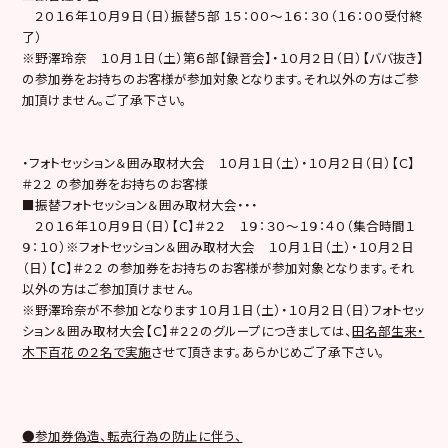
２０１６年１０月９日（日）振替５部 １５：００～１６：３０（１６：００受付終
了）
※野澤玲奈 １０月１日（土）第６部【録音会】・１０月２日（日）【ババ抜き】
の参加券をお持ちのお客様が参加対象となります。それ以外の方はご参
加頂けません。ご了承下さい。
・フォトセッション＆囲み取材大会 １０月１日（土）・１０月２日（日）【Ｃ】
＃２２ の参加券をお持ちのお客様
■振替フォトセッション＆囲み取材大会・・・
２０１６年１０月９日（日）【Ｃ】＃２２ １９：３０～１９：４０（集合時間１
９：１０）※フォトセッション＆囲み取材大会 １０月１日（土）・１０月２日
（日）【Ｃ】＃２２ の参加券をお持ちのお客様が参加対象となります。それ
以外の方はご参加頂けません。
※野澤玲奈が不参加となります１０月１日（土）・１０月２日（日）フォトセッ
ション＆囲み取材大会【Ｃ】＃２２のグループにつきましては、
田名部生来・
木下百花 の２名で実施
させて頂きます。あらかじめご了承下さい。
●
参加券偽造、転売行為の防止に伴う、