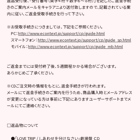
返品受付後、「受付番号（英字４桁＋数字６～８桁）」を記したご返金手続
きのご案内メールをキャラアニより送付致しますので、記載されている案
内に従い、ご返金受取手続きを行って下さい。
※お受取手続きにつきましては、下記をご参照ください。
PC：
http://www.econtext.jp/support/cp/guide.html
スマートフォン：
http://www.econtext.jp/support/cp/guide_sp.html
モバイル：
http://www.econtext.jp/support/cp/guide_mb.html
ご返金までには受付終了後、５週間程かかる場合がございます。
あらかじめご了承ください。
※CDご注文時の情報をもとに、返金手続きが行われます。
メールにて返金手続きのご案内を行うため、商品購入時とメールアドレス
が変更になっている方は事前に下記にありますユーザーサポートまでメ
ールにてご連絡ください。
□返品物について
●「LOVE TRIP / しあわせを分けなさい」劇場盤 ＣＤ