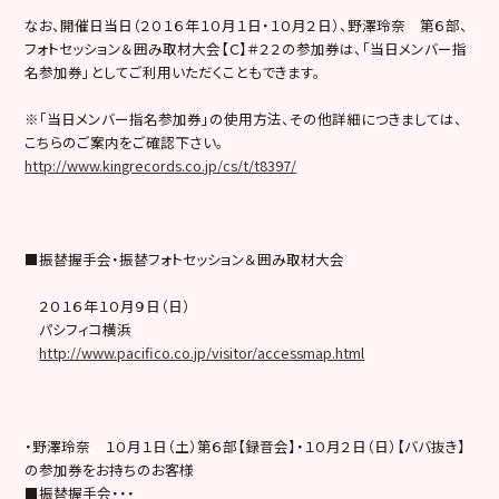
なお、開催日当日（２０１６年１０月１日・１０月２日）、野澤玲奈 第６部、
フォトセッション＆囲み取材大会【Ｃ】＃２２の参加券は、「当日メンバー指
名参加券」としてご利用いただくこともできます。
※「当日メンバー指名参加券」の使用方法、その他詳細につきましては、
こちらのご案内をご確認下さい。
http://www.kingrecords.co.jp/cs/t/t8397/
■振替握手会・振替フォトセッション＆囲み取材大会
２０１６年１０月９日（日）
パシフィコ横浜
http://www.pacifico.co.jp/visitor/accessmap.html
・野澤玲奈 １０月１日（土）第６部【録音会】・１０月２日（日）【ババ抜き】
の参加券をお持ちのお客様
■振替握手会・・・