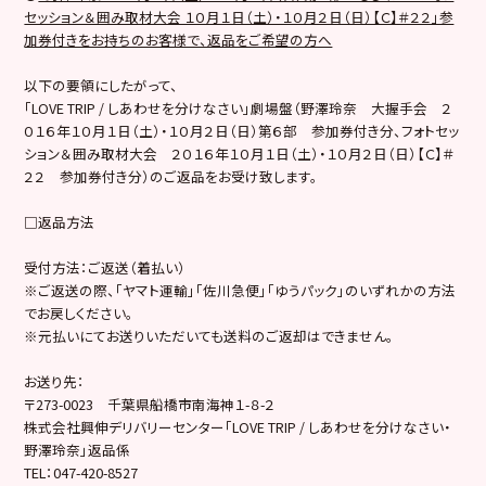
セッション＆囲み取材大会 １０月１日（土）・１０月２日（日）【Ｃ】＃２２」参
加券付きをお持ちのお客様で、返品をご希望の方へ
以下の要領にしたがって、
「LOVE TRIP / しあわせを分けなさい」劇場盤（野澤玲奈 大握手会 ２
０１６年１０月１日（土）・１０月２日（日）第６部 参加券付き分、フォトセッ
ション＆囲み取材大会 ２０１６年１０月１日（土）・１０月２日（日）【Ｃ】＃
２２ 参加券付き分）のご返品をお受け致します。
□返品方法
受付方法：ご返送（着払い）
※ご返送の際、「ヤマト運輸」「佐川急便」「ゆうパック」のいずれかの方法
でお戻しください。
※元払いにてお送りいただいても送料のご返却はできません。
お送り先：
〒273-0023 千葉県船橋市南海神１-８-２
株式会社興伸デリバリーセンター「LOVE TRIP / しあわせを分けなさい・
野澤玲奈」返品係
TEL：047-420-8527