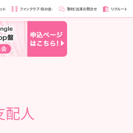
ット
ファンクラブ
-柱の会-
取材/出演
お問合せ
リクルート
 支配人