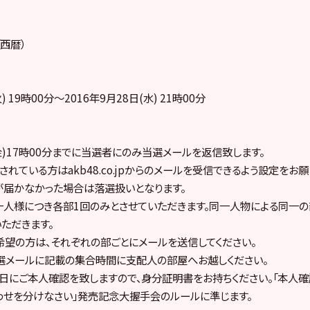
西暦）
) 19時00分～2016年9月28日(水) 21時00分
(金)17時00分までに当選者にのみ当選メールを返信致します。
れている方はakb48.co.jpからのメールを受信できるよう設定をお願
が届かなかった場合は落選扱いとなります。
一人様につき各部1回のみとさせていただきます。同一人物による同一
ただきます。
望の方は、それぞれの部ごとにメールを送信してください。
選メールに記載の集合時間に支配人の部屋へお越しください。
日にご本人確認を致しますので、身分証明書をお持ちください。「本人確
/しあわせを分けなさい」発売記念大握手会のルールに準じます。