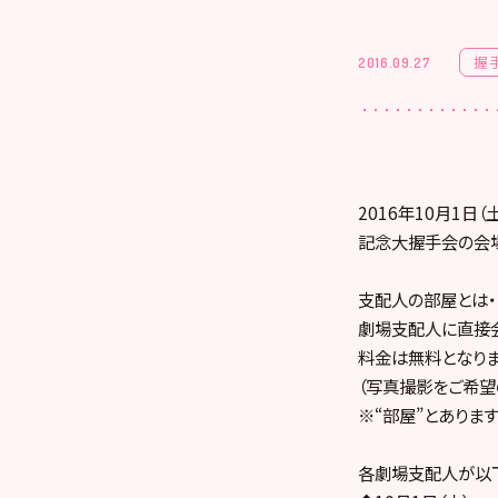
握
2016.09.27
2016年10月1日
記念大握手会の会場
支配人の部屋とは・・
劇場支配人に直接会
料金は無料となりま
（写真撮影をご希望
※“部屋”とありま
各劇場支配人が以下