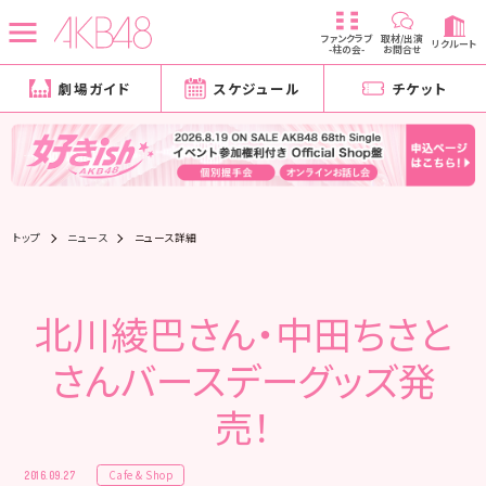
ファンクラブ
取材/出演
リクルート
-柱の会-
お問合せ
劇場ガイド
スケジュール
チケット
トップ
ニュース
ニュース詳細
北川綾巴さん・中田ちさと
さんバースデーグッズ発
売！
Cafe & Shop
2016.09.27