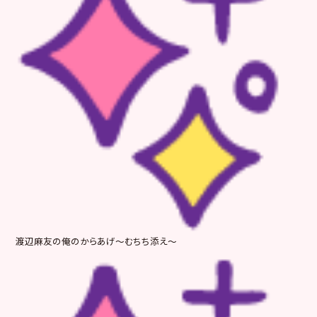
渡辺麻友の俺のからあげ～むちち添え～