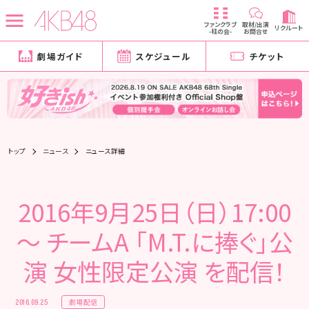
ファンクラブ
取材/出演
リクルート
-柱の会-
お問合せ
劇場ガイド
スケジュール
チケット
トップ
ニュース
ニュース詳細
2016年9月25日（日）17:00
～ チームA 「M.T.に捧ぐ」公
演 女性限定公演 を配信！
劇場配信
2016.09.25