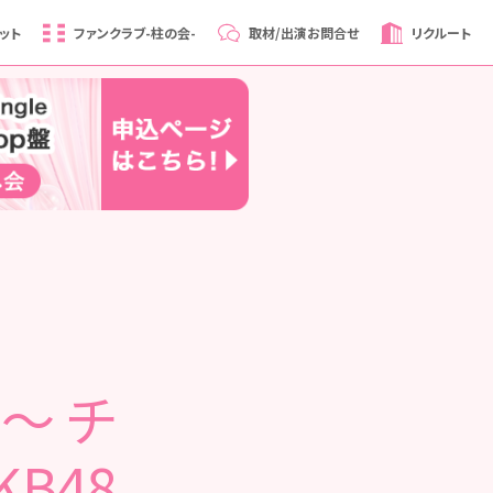
ット
ファンクラブ
-柱の会-
取材/出演
お問合せ
リクルート
0～ チ
KB48