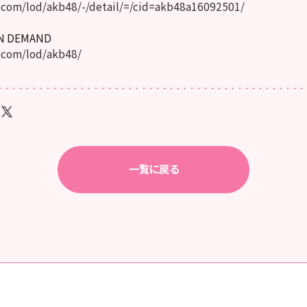
com/lod/akb48/-/detail/=/cid=akb48a16092501/
ON DEMAND
.com/lod/akb48/
一覧に戻る