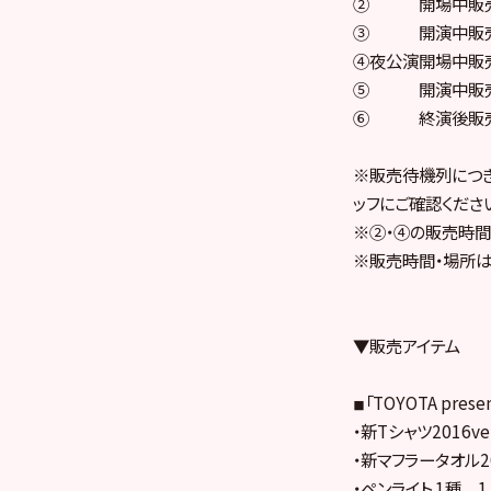
② 開場中販売：12
③ 開演中販売：1
④夜公演開場中販売：1
⑤ 開演中販売：1
⑥ 終演後販売：
※販売待機列につき
ッフにご確認くださ
※②・④の販売時間
※販売時間・場所は
▼販売アイテム
◾︎「TOYOTA pr
・新Tシャツ2016ver
・新マフラータオル201
・ペンライト 1種 1