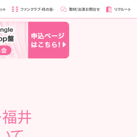
ット
ファンクラブ
-柱の会-
取材/出演
お問合せ
リクルート
ー福井
いて