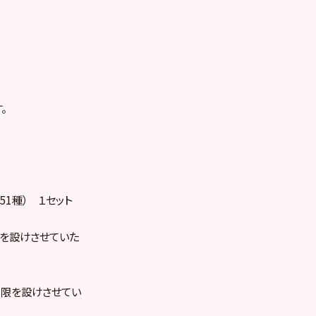
。
51種） １セット
限を設けさせていた
制限を設けさせてい