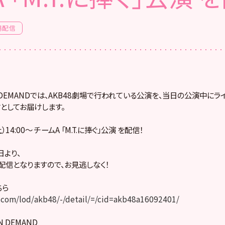
場配信
! ON DEMANDでは、AKB48劇場で行われている公演を、当日の公演中に
としてお届けします。
）14:00～ チームA 「M.T.に捧ぐ」公演 を配信！
より、
配信となりますので、お見逃しなく！
ちら
com/lod/akb48/-/detail/=/cid=akb48a16092401/
ON DEMAND