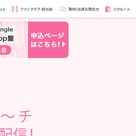
ット
ファンクラブ
-柱の会-
取材/出演
お問合せ
リクルート
0～ チ
を配信！