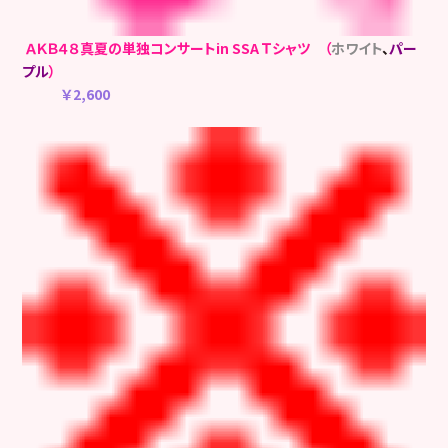
ＡＫＢ４８真夏の単独コンサートin SSA Ｔシャツ （
ホワイト
、
パー
プル
）
￥2,600