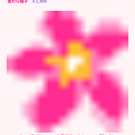
麦わら帽子
￥2,900