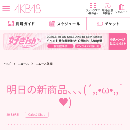
ファンクラブ
取材/出演
リクルート
-柱の会-
お問合せ
劇場ガイド
スケジュール
チケット
トップ
ニュース
ニュース詳細
明日の新商品、、、(´,,•ω•,,｀
♥)
Cafe & Shop
2015.07.31