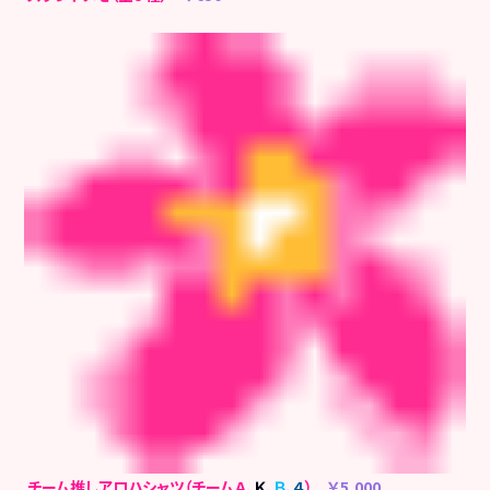
チーム推しアロハシャツ（チームＡ、
Ｋ
、
Ｂ
、
４
）
￥5,000