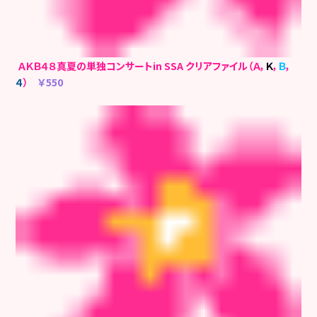
ＡＫＢ４８真夏の単独コンサートin SSA クリアファイル（Ａ，
Ｋ
，
Ｂ
，
４
）
￥550