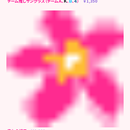
チーム推しサングラス（チームＡ、
Ｋ
、
Ｂ
、
４
）
￥1,350