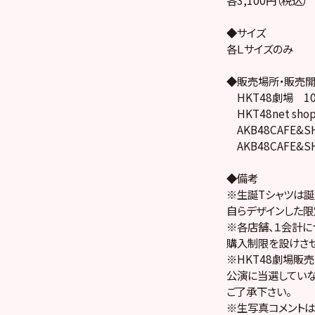
◆サイズ
各Ｌサイズのみ
◆販売場所・販売
HKT48劇場 10
HKT48net sh
AKB48CAFE&SH
AKB48CAFE&SH
◆備考
※生誕Tシャツは誕
自らデザインした限
※各店舗、１会計に
購入制限を設けさせ
※HKT48劇場販売
公演に当選してい
ご了承下さい。
※生写真コメントは