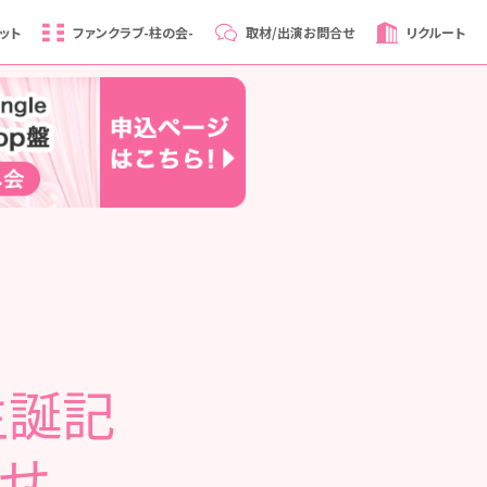
ット
ファンクラブ
-柱の会-
取材/出演
お問合せ
リクルート
生誕記
らせ