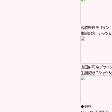
宮脇咲良デザイン
生誕記念Ｔシャツ＆
山田麻莉奈デザイ
生誕記念Ｔシャツ＆
◆価格
各3,100円（税込）