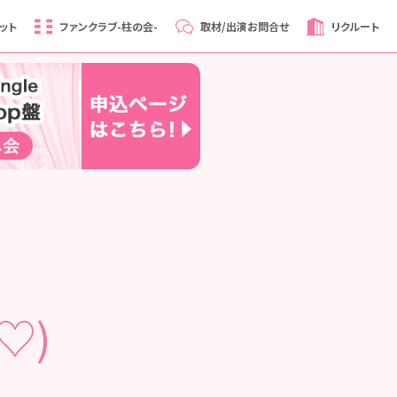
ット
ファンクラブ
-柱の会-
取材/出演
お問合せ
リクルート
♡)