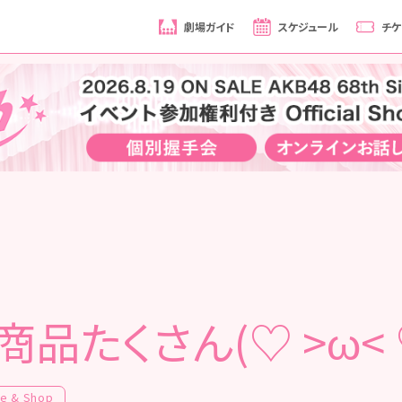
劇場ガイド
スケジュール
チケ
商品たくさん(♡ >ω< 
fe & Shop