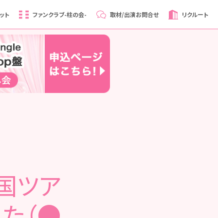
ット
ファンクラブ
-柱の会-
取材/出演
お問合せ
リクルート
国ツア
た（●