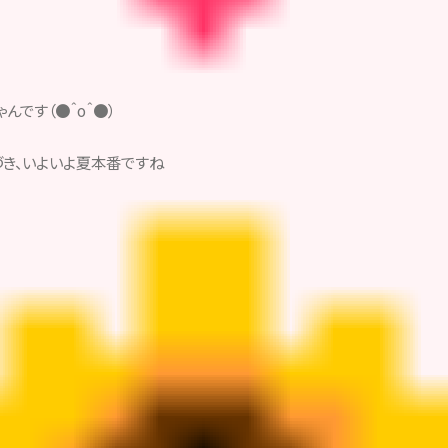
んです（●＾o＾●）
き、いよいよ夏本番ですね