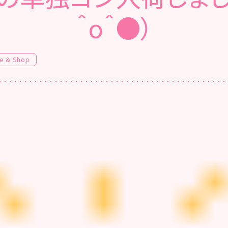
＾o＾●）
e & Shop