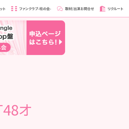
ット
ファンクラブ
-柱の会-
取材/出演
お問合せ
リクルート
48オ