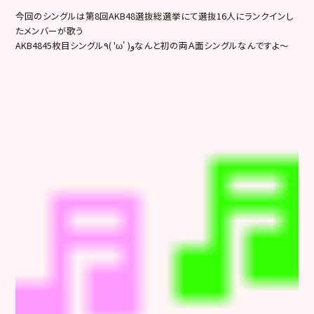
今回のシングルは第8回AKB48選抜総選挙にて選抜16人にランクインし
たメンバーが歌う
AKB4845枚目シングル٩( 'ω' )وなんと初の両Ａ面シングルなんですよ～