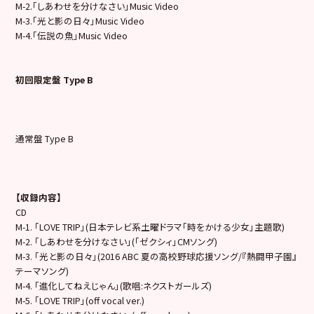
M-2.「しあわせを分けなさい」Music Video
M-3.「光と影の日々」Music Video
M-4.「伝説の魚」Music Video
初回限定盤 Type B
通常盤 Type B
【収録内容】
CD
M-1. 「LOVE TRIP」(日本テレビ系土曜ドラマ「時をかける少女」主題歌)
M-2. 「しあわせを分けなさい」(「ゼクシィ」CMソング)
M-3. 「光と影の日々」(2016 ABC 夏の高校野球応援ソング/『熱闘甲子園』
テーマソング)
M-4. 「進化してねえじゃん」(歌唱:ネクストガールズ)
M-5. 「LOVE TRIP」(off vocal ver.)