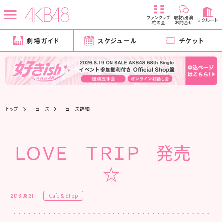
ファンクラブ
取材/出演
リクルート
-柱の会-
お問合せ
劇場ガイド
スケジュール
チケット
トップ
ニュース
ニュース詳細
ＬＯＶＥ ＴＲＩＰ 発売
☆
Cafe & Shop
2016.08.31