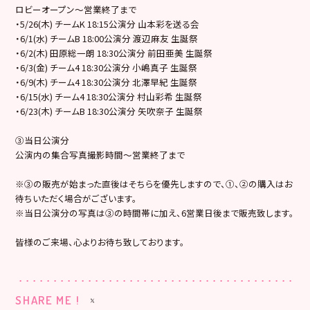
ロビーオープン～営業終了まで
・5/26(木) チームK 18:15公演分 山本彩を送る会
・6/1(水) チームB 18:00公演分 渡辺麻友 生誕祭
・6/2(木) 田原総一朗 18:30公演分 前田亜美 生誕祭
・6/3(金) チーム4 18:30公演分 小嶋真子 生誕祭
・6/9(木) チーム4 18:30公演分 北澤早紀 生誕祭
・6/15(水) チーム4 18:30公演分 村山彩希 生誕祭
・6/23(木) チームB 18:30公演分 矢吹奈子 生誕祭
③当日公演分
公演内の集合写真撮影時間～営業終了まで
※③の販売が始まった直後はそちらを優先しますので、①、②の購入はお
待ちいただく場合がございます。
※当日公演分の写真は③の時間帯に加え、6営業日後まで販売致します。
皆様のご来場、心よりお待ち致しております。
SHARE ME !