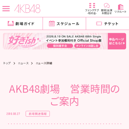
ファンクラブ
取材/出演
リクルート
-柱の会-
お問合せ
劇場ガイド
スケジュール
チケット
トップ
ニュース
ニュース詳細
AKB48劇場 営業時間の
ご案内
劇場関連情報
2016.08.27