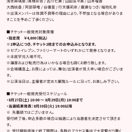
清水麻璃亜 /髙橋彩音 / 吉川七瀬 / 山田菜々美 / 山本瑠香
大西桃香 / 阿部芽唯 / 谷優里 / 行天優莉奈 / 廣瀬なつき/ 福地礼奈
※出演メンバーは体調不良等の理由により、不参加となる場合がありま
すことを予めご了承ください。
■チケット一般発売対象席種
・指定席 ￥4,800（税込）
※1申込につき、チケット2枚までのお申込みとなります。
※セブンイレブン、ファミリーマートのいずれかにて発券となります。
※未就学児入場不可。
※譲渡および転売行為はいかなる場合も固くお断り致します。
※会場構造上、お席によっては、舞台/出演者が見え辛い場合がございま
す。
※公演当日は、主催者が定めた観覧ルールに沿って、お楽しみ下さい。
■チケット一般発売受付スケジュール
・8月27日(土) 10:00 ～ 8月29日(月) 10:00まで
・当選結果発表：8月30日(火) 19:00以降
※ 先着順ではございません。
受付終了後、申込多数の場合は抽選により当選者を決定させて頂きま
す。
※ 受付開始直後と終了間際は、多数のアクセス集中で大変繋がり難く