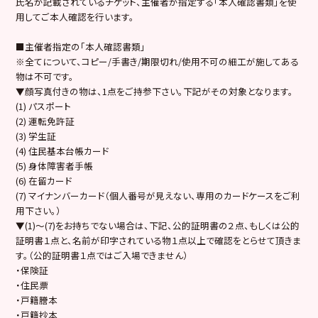
氏名が記載されているチケット、主催者が指定する「本人確認書類」を使
用してご本人確認を行います。
■主催者指定の「本人確認書類」
※全てについて、コピー/手書き/期限切れ/使用不可の細工が施してある
物は不可です。
▼顔写真付きの物は、1点をご持参下さい。下記がその対象となります。
(1) パスポート
(2) 運転免許証
(3) 学生証
(4) 住民基本台帳カード
(5) 身体障害者手帳
(6) 在留カード
(7) マイナンバーカード（個人番号が見えない、専用のカードケースをご利
用下さい。）
▼(1)～(7)をお持ちでない場合は、下記、公的証明書の２点、もしくは公的
証明書１点と、名前が印字されている物１点以上で確認をとらせて頂きま
す。（公的証明書１点ではご入場できません）
・保険証
・住民票
・戸籍謄本
・戸籍抄本