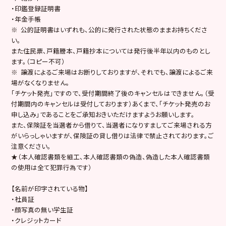
・印鑑登録証明書
・年金手帳
※ 公的証明書はいずれも、公的に発行された状態のままお持ちくださ
い。
また住民票、戸籍謄本、戸籍抄本については発行後半年以内のものとし
ます。（コピー不可）
※ 譲渡によるご来場はお断りしておりますが、それでも、譲渡によるご来
場がなくなりません。
「チケット発売」ですので、受付期間終了後のキャンセルはできません。（受
付期間内のキャンセルは受付しております）あくまで、「チケット発売のお
申し込み」であることをご承知おきいただけますようお願いします。
また、保険証を当選者から借りて、当選者になりすましてご来場される方
がいらっしゃいますが、保険証の貸し借りは法律で禁止されております。ご
注意ください。
★（本人確認書類を細工、本人確認書類の偽造、偽造した本人確認書類
の使用は全て犯罪行為です）
【名前が印字されている物】
・社員証
・顔写真の無い学生証
・クレジットカード