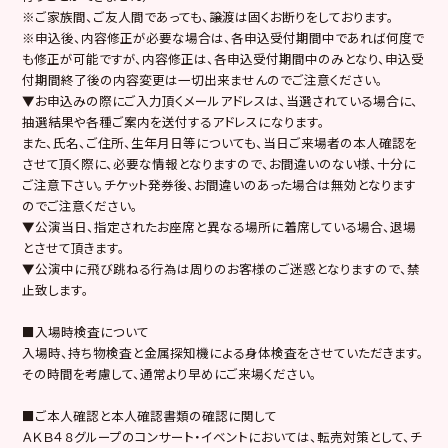
※ご家族間、ご友人間であっても、譲渡は固くお断りをしております。
※申込後、内容修正が必要な場合は、各申込受付期間中であれば何度で
も修正が可能ですが、内容修正は、各申込受付期間中のみとなり、申込受
付期間終了後の内容変更は一切出来ませんのでご注意ください。
▼お申込みの際にご入力頂くメールアドレスは、当選されている場合に、
抽選結果や各種ご案内を送付するアドレスになります。
また、氏名、ご住所、生年月日等についても、当日ご来場者の本人確認を
させて頂く際に、必要な情報となりますので、お間違いのない様、十分に
ご注意下さい。チケット発券後、お間違いのあった場合は無効となります
のでご注意ください。
▼公演当日、指定されたお座席と異なる場所に着席している場合、退場
とさせて頂きます。
▼公演中に飛び跳ねる行為は周りのお客様のご迷惑となりますので、禁
止致します。
■入場時検査について
入場時、持ち物検査と金属探知機による身体検査をさせていただきます。
その時間を考慮して、通常より早めにご来場ください。
■ご本人確認と本人確認書類の確認に関して
ＡＫＢ４８グループのコンサート・イベントにおいては、転売対策として、チ