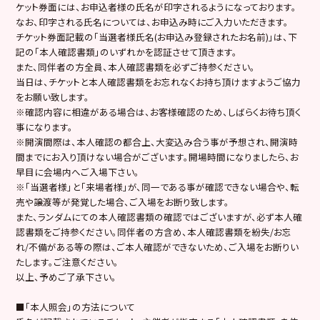
ケット券面には、お申込者様の氏名が印字されるようになっております。
なお、印字される氏名については、お申込み時にご入力いただきます。
チケット券面記載の「当選者様氏名(お申込み登録されたお名前)」は、下
記の「本人確認書類」のいずれかを認証させて頂きます。
また、同伴者の方全員、本人確認書類を必ずご持参ください。
当日は、チケットと本人確認書類をお忘れなくお持ち頂けますようご協力
をお願い致します。
※確認内容に相違がある場合は、お客様確認のため、しばらくお待ち頂く
事になります。
※開演間際は、本人確認の都合上、大変込み合う事が予想され、開演時
間までにお入り頂けない場合がございます。開場時間になりましたら、お
早目に会場内へご入場下さい。
※「当選者様」と「来場者様」が、同一である事が確認できない場合や、転
売や譲渡等が発覚した場合、ご入場をお断り致します。
また、ランダムにての本人確認書類の確認ではございますが、必ず本人確
認書類をご持参ください。同伴者の方含め、本人確認書類を紛失/お忘
れ/不備がある等の際は、ご本人確認ができないため、ご入場をお断りい
たします。ご注意ください。
以上、予めご了承下さい。
■「本人照会」の方法について