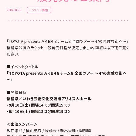
イベント情報
2016.08.26
「TOYOTA presents ＡＫＢ４８チーム８ 全国ツアー
～
47の素敵な街へ
～
」
福島県公演のチケット一般発売日程が決定しました。詳細は以下をご覧く
ださい。
■イベントタイトル
「TOYOTA presents ＡＫＢ４８チーム８ 全国ツアー ～47の素敵な街へ
～」
■開催日時
福島県／いわき芸術文化交流館アリオス大ホール
・9月10日(土) 開場14：00/開演15：00
・9月10日(土) 開場18：30/開演19：30
＜出演メンバー＞
坂口渚沙 / 横山結衣 / 佐藤朱 / 舞木香純 / 岡部麟