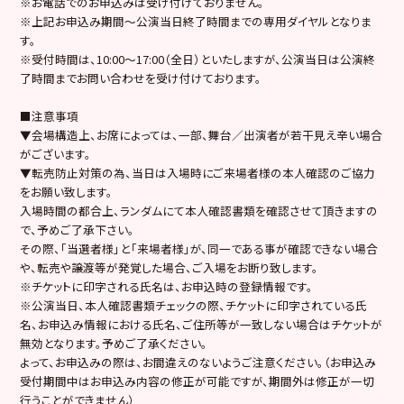
※お電話でのお申込みは受け付けておりません。
※上記お申込み期間～公演当日終了時間までの専用ダイヤルとなりま
す。
※受付時間は、10:00～17:00（全日）といたしますが、公演当日は公演終
了時間までお問い合わせを受け付けております。
■注意事項
▼会場構造上、お席によっては、一部、舞台／出演者が若干見え辛い場合
がございます。
▼転売防止対策の為、当日は入場時にご来場者様の本人確認のご協力
をお願い致します。
入場時間の都合上、ランダムにて本人確認書類を確認させて頂きますの
で、予めご了承下さい。
その際、「当選者様」と「来場者様」が、同一である事が確認できない場合
や、転売や譲渡等が発覚した場合、ご入場をお断り致します。
※チケットに印字される氏名は、お申込時の登録情報です。
※公演当日、本人確認書類チェックの際、チケットに印字されている氏
名、お申込み情報における氏名、ご住所等が一致しない場合はチケットが
無効となります。予めご了承ください。
よって、お申込みの際は、お間違えのないようご注意ください。（お申込み
受付期間中はお申込み内容の修正が可能ですが、期間外は修正が一切
行うことができません）