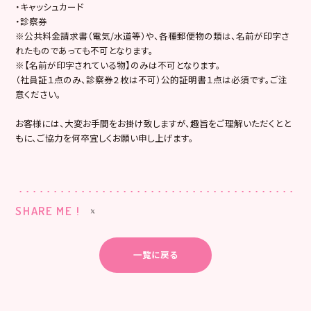
・キャッシュカード
・診察券
※公共料金請求書（電気/水道等）や、各種郵便物の類は、名前が印字さ
れたものであっても不可となります。
※【名前が印字されている物】のみは不可となります。
（社員証１点のみ、診察券２枚は不可）公的証明書１点は必須です。ご注
意ください。
お客様には、大変お手間をお掛け致しますが、趣旨をご理解いただくとと
もに、ご協力を何卒宜しくお願い申し上げます。
SHARE ME !
一覧に戻る