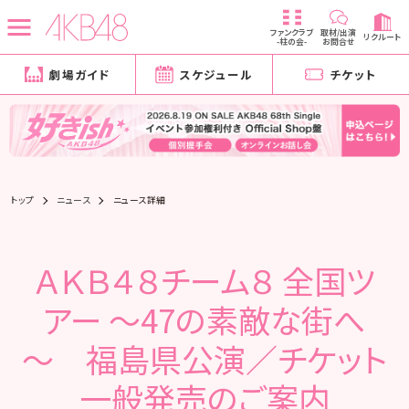
ファンクラブ
取材/出演
リクルート
-柱の会-
お問合せ
劇場ガイド
スケジュール
チケット
トップ
ニュース
ニュース詳細
ＡＫＢ４８チーム８ 全国ツ
アー ～47の素敵な街へ
～ 福島県公演／チケット
一般発売のご案内