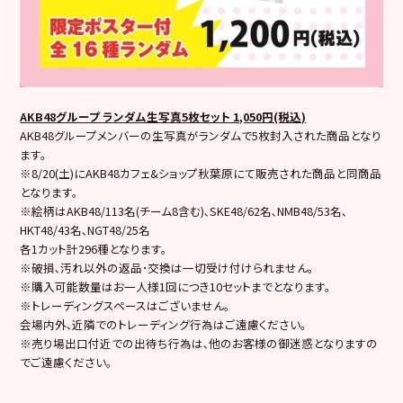
AKB48グループ ランダム生写真5枚セット 1,050円(税込)
AKB48グループメンバーの生写真がランダムで5枚封入された商品となり
ます。
※8/20(土)にAKB48カフェ&ショップ秋葉原にて販売された商品と同商品
となります。
※絵柄はAKB48/113名(チーム8含む)､SKE48/62名､NMB48/53名､
HKT48/43名､NGT48/25名
各1カット計296種となります。
※破損､汚れ以外の返品･交換は一切受け付けられません。
※購入可能数量はお一人様1回につき10セットまでとなります。
※トレーディングスペースはございません。
会場内外､近隣でのトレーディング行為はご遠慮ください。
※売り場出口付近での出待ち行為は､他のお客様の御迷惑となりますの
でご遠慮ください。