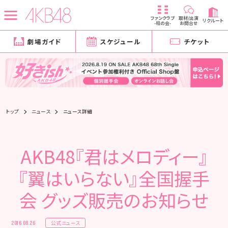
ファンクラブ
取材/出演
リクルート
-柱の会-
お問合せ
劇場ガイド
スケジュール
チケット
トップ
ニュース
ニュース詳細
AKB48『君はメロディー』
『翼はいらない』全国握手
会 グッズ販売のお知らせ
公式ニュース
2016.08.26