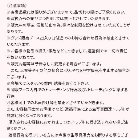
【注意事項】
※各商品数には限りがございますので､品切れの際はご了承ください。
※深夜からの並びにつきましては禁止とさせていただきます。
※販売中の事故･混乱防止の為､様々な制限を設けさせていただくことが
あります。
※グッズ販売ブース出入り口付近でのお待ち合わせ行為は禁止とさせて
いただきます。
※お客様の物品の損失･事故などにつきまして､運営側では一切の責任
を負いかねます。
※販売内容等は予告なしに変更する場合がございます。
また､天候等やその他の都合により､やむを得ず販売を中止する場合が
ございます。
※会場ではスタッフの案内･誘導をお守り下さい。
※物販ブース内外でのトレーディング行為及び､トレーディングに準ずる
行為
お客様同士でのお声掛け等も禁止とさせていただきます。
また､お客様同士のお声掛けなど､迷惑行為による生写真関連トラブルが
非常に多くなっております。
購入されるお客様におかれましては､トラブルに巻き込まれない様ご注
意ください。
迷惑行為を行っている方には今後の生写真販売をお断りする事もござ