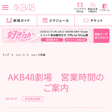
ファンクラブ
取材/出演
リクルート
-柱の会-
お問合せ
劇場ガイド
スケジュール
チケット
トップ
ニュース
ニュース詳細
AKB48劇場 営業時間の
ご案内
劇場関連情報
2015.02.27