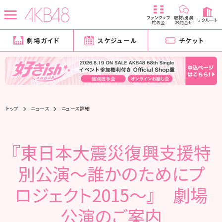
ファンクラブ
取材/出演
リクルート
-柱の会-
お問合せ
劇場ガイド
スケジュール
チケット
トップ
ニュース
ニュース詳細
『東日本大震災復興支援特
別公演～誰かのためにプ
ロジェクト2015～』 劇場
公演のご案内