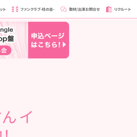
ット
ファンクラブ
-柱の会-
取材/出演
お問合せ
リクルート
ん イ
！