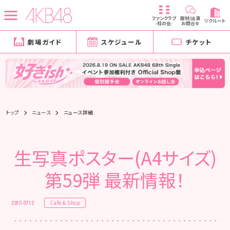
ファンクラブ
取材/出演
リクルート
-柱の会-
お問合せ
劇場ガイド
スケジュール
チケット
トップ
ニュース
ニュース詳細
生写真ポスター(A4サイズ)
第59弾 最新情報！
Cafe & Shop
2015.07.12