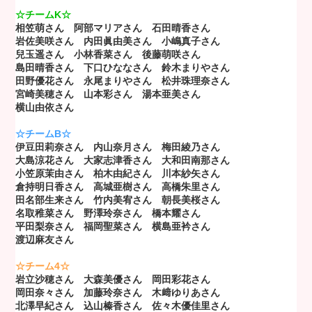
☆チームK☆
相笠萌さん 阿部マリアさん 石田晴香さん
岩佐美咲さん 内田眞由美さん
小嶋真子さん
兒玉遥さん 小林香菜さん
後藤萌咲さん
島田晴香さん 下口ひななさん
鈴木まりやさん
田野優花さん
永尾まりやさん 松井珠理奈さん
宮崎美穂さん
山本彩さん 湯本亜美さん
横山由依さん
☆チームB☆
伊豆田莉奈さん 内山奈月さん
梅田綾乃さん
大島涼花さん 大家志津香さん
大和田南那さん
小笠原茉由さん 柏木由紀さん
川本紗矢さん
倉持明日香さん 高城亜樹さん
高橋朱里さん
田名部生来さん 竹内美宥さん
朝長美桜さん
名取稚菜さん 野澤玲奈さん
橋本耀さん
平田梨奈さん 福岡聖菜さん
横島亜衿さん
渡辺麻友さん
☆チーム4☆
岩立沙穂さん 大森美優さん
岡田彩花さん
岡田奈々さん 加藤玲奈さん
木﨑ゆりあさん
北澤早紀さん 込山榛香さん 佐々木優佳里さん