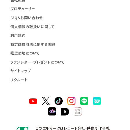
プロデューサー
FAQ&お問い合わせ
個人情報の取扱いに関して
利用規約
特定商取引法に関する表記
推奨環境について
ファンレター・プレゼントについて
サイトマップ
リクルート
このエルマークはレコード会社・映像制作会社