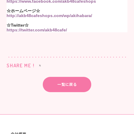
https://www.facebook.com/akb48cafeshops
☆ホームページ☆
http://akb48cafeshops.com/wp/akihabara/
☆Twitter☆
https://twitter.com/akb48cafe/
SHARE ME !
一覧に戻る
会社概要