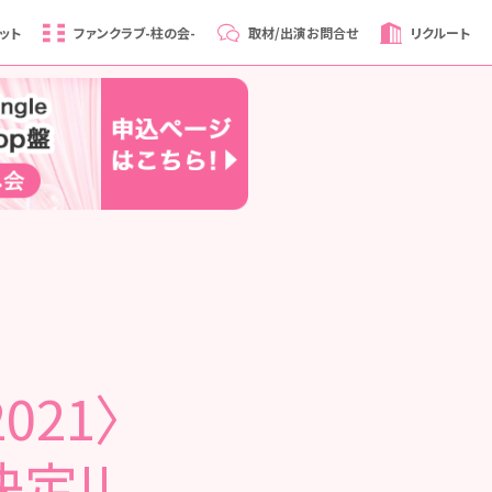
ット
ファンクラブ
-柱の会-
取材/出演
お問合せ
リクルート
2021〉
定!!