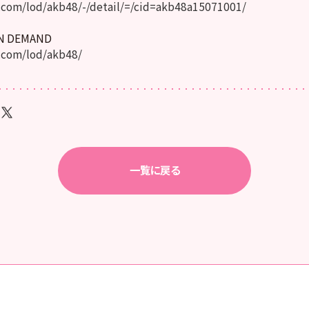
com/lod/akb48/-/detail/=/cid=akb48a15071001/
ON DEMAND
.com/lod/akb48/
一覧に戻る