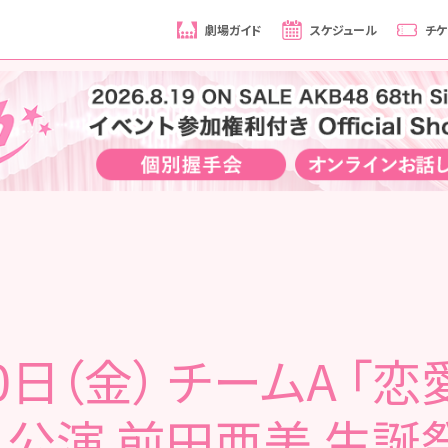
劇場ガイド
スケジュール
チケ
0日（金） チームA 「
」公演 前田亜美 生誕