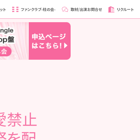
ット
ファンクラブ
-柱の会-
取材/出演
お問合せ
リクルート
恋愛禁止
祭を配