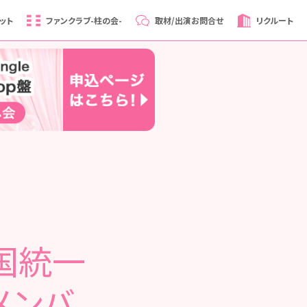
ット
ファンクラブ
-柱の会-
取材/出演
お問合せ
リクルート
国統一
メンバ