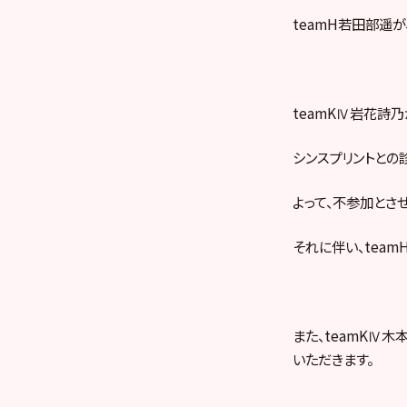
teamH若田部遥
teamKⅣ岩花詩
シンスプリントとの
よって、不参加とさ
それに伴い、tea
また、teamKⅣ
いただきます。