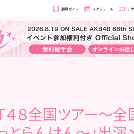
劇場ガイド
スケジュール
チケ
ＫＴ４８全国ツアー～全
っとらんけん～」出演