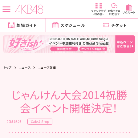
ファンクラブ
取材/出演
リクルート
-柱の会-
お問合せ
劇場ガイド
スケジュール
チケット
トップ
ニュース
ニュース詳細
じゃんけん大会2014祝勝
会イベント開催決定！
Cafe & Shop
2015.02.26