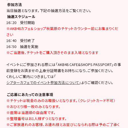
参加方法
当日抽選となります。下記の抽選方法をご覧ください。
抽選スケジュール
16：20 受付開始
※AKB48カフェ＆ショップ秋葉原のチケットカウンター前にお集まりくだ
さい
16：40 受付終了
16：50 抽選を実施
※ご当選後、チケットをご購入頂きそのまま入場となります
イベントにご参加される際には「AKB48 CAFE&SHOPS PASSPORT」の事
前登録をお済ませの上身分証明書をお持ちになり、ご参加ください。
くわしいご案内につきましては「
シアターカフェでのイベント参加方法について
」よりご確認ください。
ご応募にあたっての注意事項
※チケットは現金のみのお取扱いとなります。（クレジットカード不可）
※おひとり様一枚のみとなります。
※座席は当選順の自由席です。
※整理番号はお1人様ずつとなります。
※ご家族連れのお客様、お連れ様とお並びになられる際は予めご了承く