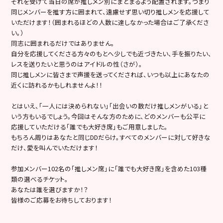
それを受けて当日の席が推しメン別にまとまるよう配置されます。つまり
同じメンバーを推す方に囲まれて、遠慮せず思い切り推しメンを応援して
いただけます！（囲まれるほどの人数に達しなかった場合はご了承くださ
い。）
同志に囲まれるだけではありません。
自分を応援してくださる方々のもとへ少しでも近づきたい、手を振りたい、
レスを送りたいと思うのはアイドルの性（さが）。
同じ推しメンに皆さまで声援を送ってくだされば、いつも以上にあなたの
近くに訪れるかもしれませんよ！！
とはいえ、「一人には決められない」「出会いの数だけ推しメンがいる」と
いう方もいるでしょう。今回はそんな方のために、どのメンバーも公平に
応援していただける「誰でも大好き席」もご用意しました。
もちろん周りはあなたと同じDDだらけ。すべてのメンバーに対して好きな
だけ、愛を叫んでいただけます！
参加メンバー102名の「推しメン席」に「誰でも大好き席」を含めた103種
類の選べるチケット。
あなたは誰を選びますか！？
皆様のご応募をお待ちしております！