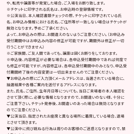
や、転売や譲渡等が発覚した場合、ご入場をお断り致します。
※チケットに印字される氏名は、お申込時の登録情報です。
※公演当日、本人確認書類チェックの際、チケットに印字されている氏
名、お申込み情報における氏名、ご住所等が一致しない場合はチケットが
無効となります。予めご了承ください。
よって、お申込みの際は、お間違えのないようご注意ください。（お申込み
受付期間中はお申込み内容の修正が可能ですが、期間外は修正が一切
行うことができません）
※ご家族間、ご友人間であっても、譲渡は固くお断りをしております。
※申込後、内容修正が必要な場合は、各申込受付期間中であれば何度で
も修正が可能ですが、内容修正は、各申込受付期間中のみとなり、申込受
付期間終了後の内容変更は一切出来ませんのでご注意ください。
▼お申込みの際にご入力頂くメールアドレスは、当選されている場合に、
抽選結果や各種ご案内を送付するアドレスになります。
また、氏名、ご住所、生年月日等についても、当日ご来場者の本人確認を
させて頂く際に、必要な情報となりますので、お間違いのない様、十分に
ご注意下さい。チケット発券後、お間違いのあった場合は無効となります
のでご注意ください。
▼公演当日、指定されたお座席と異なる場所に着席している場合、退場
とさせて頂きます。
▼公演中に飛び跳ねる行為は周りのお客様のご迷惑となりますので、禁