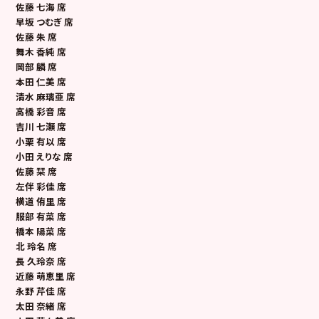
佐藤 七海 席
早坂 つむぎ 席
佐藤 朱 席
舞木 香純 席
岡部 麟 席
本田 仁美 席
清水 麻璃亜 席
高橋 彩音 席
吉川 七瀬 席
小栗 有以 席
小田 えりな 席
佐藤 栞 席
左伴 彩佳 席
横道 侑里 席
服部 有菜 席
橋本 陽菜 席
北 玲名 席
長 久玲奈 席
近藤 萌恵里 席
永野 芹佳 席
太田 奈緒 席