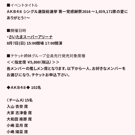
■イベントタイトル
ＡＫＢ４８ シングル選抜総選挙 第一党感謝祭2016 ～1,039,172票の愛に
ありがとう！～
■開催日時
・
さいたまスーパーアリーナ
8
月7日(日) 15:00開場 17:00開演
■チケット姉妹グループ会員先行発売対象席種
＜＜指定席 ￥5,800（税込）＞＞
各メンバーの推しメン席となります。以下から一人、お好きなメンバーを
お選びになり、チケットお申込下さい。
◆ＡＫＢ４８◆ 102名
〈チームＡ〉15名
入山 杏奈 席
大家 志津香 席
大和田 南那 席
小嶋 菜月 席
小嶋 陽菜 席