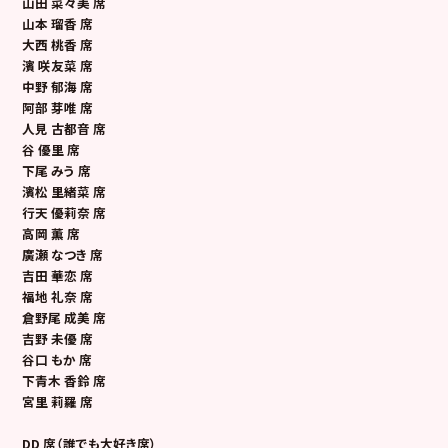
山田 菜々美 席
山本 瑠香 席
大西 桃香 席
濱 咲友菜 席
中野 郁海 席
阿部 芽唯 席
人見 古都音 席
谷 優里 席
下尾 みう 席
濱松 里緒菜 席
行天 優莉奈 席
高岡 薫 席
廣瀬 なつき 席
吉田 華恋 席
福地 礼奈 席
倉野尾 成美 席
吉野 未優 席
谷口 もか 席
下青木 香鈴 席
宮里 莉羅 席
DD
席（誰でも大好き席）