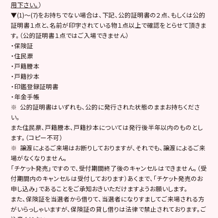
用下さい。
）
▼(1)～(7)をお持ちでない場合は、下記、公的証明書の２点、もしくは公的
証明書１点と、名前が印字されている物１点以上で確認をとらせて頂きま
す。（公的証明書１点ではご入場できません）
・保険証
・住民票
・戸籍謄本
・戸籍抄本
・印鑑登録証明書
・年金手帳
※ 公的証明書はいずれも、公的に発行された状態のままお持ちくださ
い。
また住民票、戸籍謄本、戸籍抄本については発行後半年以内のものとし
ます。（コピー不可）
※ 譲渡によるご来場はお断りしておりますが、それでも、譲渡によるご来
場がなくなりません。
「チケット発売」ですので、受付期間終了後のキャンセルはできません。（受
付期間内のキャンセルは受付しております）あくまで、「チケット発売のお
申し込み」であることをご承知おきいただけますようお願いします。
また、保険証を当選者から借りて、当選者になりすましてご来場される方
がいらっしゃいますが、保険証の貸し借りは法律で禁止されております。ご