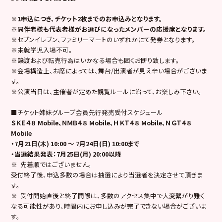
※1申込につき、チケット2枚までのお申込みとなります。
※同伴者様も代表者様がお選びになったメンバーの応援席となります。
※セブンイレブン、ファミリーマートのいずれかにて発券となります。
※未就学児入場不可。
※譲渡および転売行為はいかなる場合も固くお断り致します。
※会場構造上、お席によっては、舞台/出演者が見え辛い場合がございま
す。
※公演当日は、主催者が定めた観覧ルールに沿って、お楽しみ下さい。
■チケット姉妹グループ会員先行発売受付スケジュール
ＳＫＥ４８ Mobile、ＮＭＢ４８ Mobile、ＨＫＴ４８ Mobile、ＮＧＴ４８
Mobile
・7月21日(木) 10:00 ～ 7月24日(日) 10:00まで
・当選結果発表：7月25日(月) 20:00以降
※ 先着順ではございません。
受付終了後、申込多数の場合は抽選により当選者を決定させて頂きま
す。
※ 受付開始直後と終了間際は、多数のアクセス集中で大変繋がり難く
なる可能性があり、時間内にお申し込みが完了できない場合がございま
す。