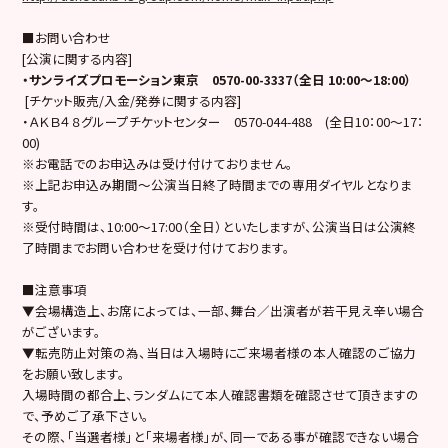
■お問い合わせ
[公演に関する内容]
・サンライズプロモーション東京 0570-00-3337（全日 10:00～18:00）
[チケット販売/入金/発券に関する内容]
・ＡＫＢ４８グループチケットセンター 0570-044-488 (全日10：00～17：
00)
※お電話でのお申込みは受け付けておりません。
※上記お申込み期間～公演当日終了時間までの専用ダイヤルとなりま
す。
※受付時間は、10:00～17:00（全日）といたしますが、公演当日は公演終
了時間までお問い合わせを受け付けております。
■注意事項
▼会場構造上、お席によっては、一部、舞台／出演者が若干見え辛い場合
がございます。
▼転売防止対策の為、当日は入場時にご来場者様の本人確認のご協力
をお願い致します。
入場時間の都合上、ランダムにて本人確認書類を確認させて頂きますの
で、予めご了承下さい。
その際、「当選者様」と「来場者様」が、同一である事が確認できない場合