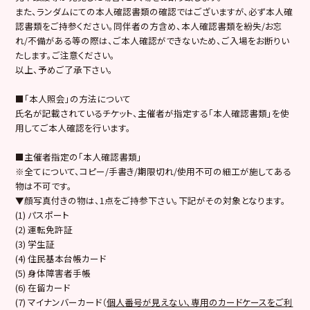
また、ランダムにての本人確認書類の確認ではございますが、必ず本人確
認書類をご持参ください。同伴者の方含め、本人確認書類を紛失/お忘
れ/不備がある等の際は、ご本人確認ができないため、ご入場をお断りい
たします。ご注意ください。
以上、予めご了承下さい。
■「本人照会」の方法について
氏名が記載されているチケット、主催者が指定する「本人確認書類」を使
用してご本人確認を行います。
■主催者指定の「本人確認書類」
※全てについて、コピー/手書き/期限切れ/使用不可の細工が施してある
物は不可です。
▼顔写真付きの物は、1点をご持参下さい。下記がその対象となります。
(1) パスポート
(2) 運転免許証
(3) 学生証
(4) 住民基本台帳カード
(5) 身体障害者手帳
(6) 在留カード
(7) マイナンバーカード（
個人番号が見えない、専用のカードケースをご利