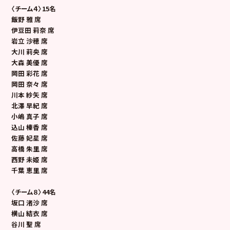
〈チーム４〉15名
飯野 雅 席
伊豆田 莉奈 席
岩立 沙穂 席
大川 莉央 席
大森 美優 席
岡田 彩花 席
岡田 奈々 席
川本 紗矢 席
北澤 早紀 席
小嶋 真子 席
込山 榛香 席
佐藤 妃星 席
高橋 朱里 席
西野 未姫 席
千葉 恵里 席
〈チーム８〉44名
坂口 渚沙 席
横山 結衣 席
谷川 聖 席