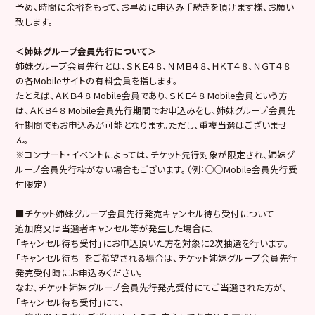
予め、時間に余裕をもって、お早めに申込み手続きを頂けます様、お願い
致します。
＜姉妹グループ会員先行について＞
姉妹グループ会員先行とは、ＳＫＥ４８、ＮＭＢ４８、ＨＫＴ４８、ＮＧＴ４８
の各Mobileサイトの有料会員を指します。
たとえば、ＡＫＢ４８ Mobile会員であり、ＳＫＥ４８ Mobile会員という方
は、ＡＫＢ４８ Mobile会員先行期間でお申込みをし、姉妹グループ会員先
行期間でもお申込みが可能となります。ただし、重複当選はございませ
ん。
※コンサート・イベントによっては、チケット先行対象が限定され、姉妹グ
ループ会員先行枠がない場合もございます。（例：○○Mobile会員先行受
付限定）
■チケット姉妹グループ会員先行発売キャンセル待ち受付について
追加席又は当選者キャンセル等が発生した場合に、
「キャンセル待ち受付」にお申込頂いた方を対象に2次抽選を行います。
「キャンセル待ち」をご希望される場合は、チケット姉妹グループ会員先行
発売受付時にお申込みください。
なお、チケット姉妹グループ会員先行発売受付にてご当選された方が、
「キャンセル待ち受付」にて、