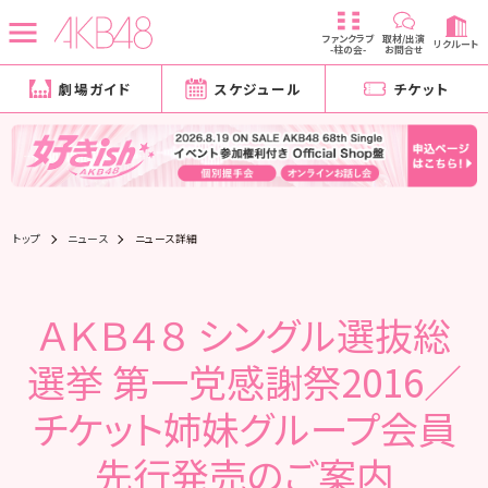
ファンクラブ
取材/出演
リクルート
-柱の会-
お問合せ
劇場ガイド
スケジュール
チケット
トップ
ニュース
ニュース詳細
ＡＫＢ４８ シングル選抜総
選挙 第一党感謝祭2016／
チケット姉妹グループ会員
先行発売のご案内