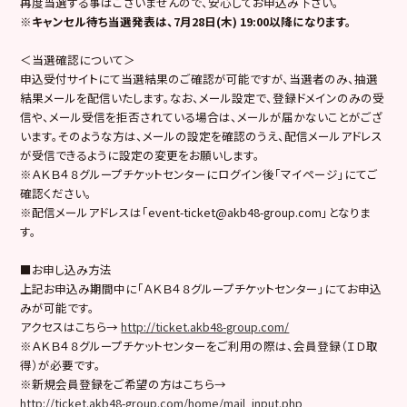
再度当選する事はございませんので、安心してお申込み下さい。
※キャンセル待ち当選発表は、7月28日(木) 19:00以降になります。
＜当選確認について＞
申込受付サイトにて当選結果のご確認が可能ですが、当選者のみ、抽選
結果メールを配信いたします。なお、メール設定で、登録ドメインのみの受
信や、メール受信を拒否されている場合は、メールが届かないことがござ
います。そのような方は、メールの設定を確認のうえ、配信メールアドレス
が受信できるように設定の変更をお願いします。
※ＡＫＢ４８グループチケットセンターにログイン後「マイページ」にてご
確認ください。
※配信メールアドレスは「event-ticket@akb48-group.com」となりま
す。
■お申し込み方法
上記お申込み期間中に「ＡＫＢ４８グループチケットセンター」にてお申込
みが可能です。
アクセスはこちら→
http://ticket.akb48-group.com/
※ＡＫＢ４８グループチケットセンターをご利用の際は、会員登録（ＩＤ取
得）が必要です。
※新規会員登録をご希望の方はこちら→
http://ticket.akb48-group.com/home/mail_input.php