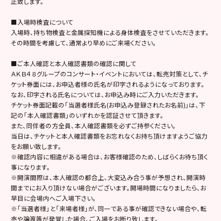
止致します。
■入場時検査について
入場時、持ち物検査と金属探知機による身体検査をさせていただきます。
その時間を考慮して、通常より早めにご来場ください。
■ご本人確認と本人確認書類の確認に関して
ＡＫＢ４８グループのコンサート・イベントにおいては、転売対策として、チ
ケット券面には、お申込者様の氏名が印字されるようになっております。
なお、印字される氏名については、お申込み時にご入力いただきます。
チケット券面記載の「当選者様氏名(お申込み登録されたお名前)」は、下
記の「本人確認書類」のいずれかを認証させて頂きます。
また、同伴者の方全員、本人確認書類を必ずご持参ください。
当日は、チケットと本人確認書類をお忘れなくお持ち頂けますようご協力
をお願い致します。
※確認内容に相違がある場合は、お客様確認のため、しばらくお待ち頂く
事になります。
※開演間際は、本人確認の都合上、大変込み合う事が予想され、開演時
間までにお入り頂けない場合がございます。開場時間になりましたら、お
早目に会場内へご入場下さい。
※「当選者様」と「来場者様」が、同一である事が確認できない場合や、転
売や譲渡等が発覚した場合、ご入場をお断り致します。