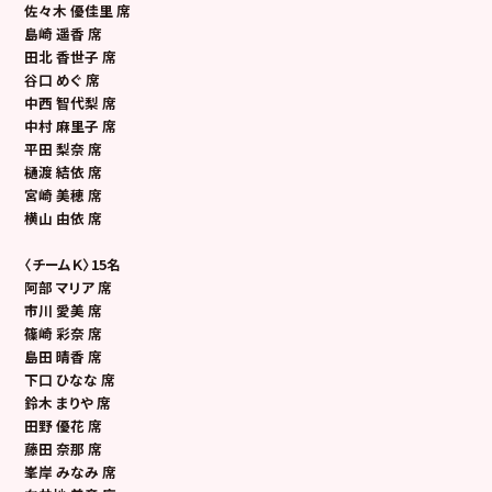
佐々木 優佳里 席
島崎 遥香 席
田北 香世子 席
谷口 めぐ 席
中西 智代梨 席
中村 麻里子 席
平田 梨奈 席
樋渡 結依 席
宮崎 美穂 席
横山 由依 席
〈チームＫ〉15名
阿部 マリア 席
市川 愛美 席
篠崎 彩奈 席
島田 晴香 席
下口 ひなな 席
鈴木 まりや 席
田野 優花 席
藤田 奈那 席
峯岸 みなみ 席