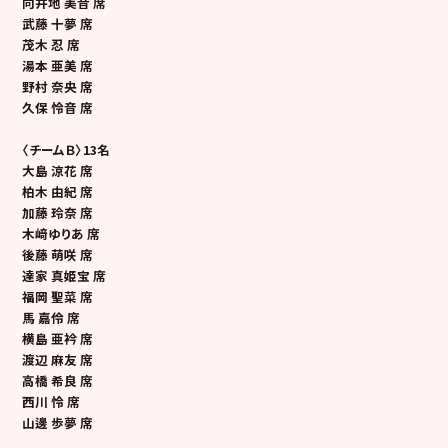
向井地 美音 席
武藤 十夢 席
茂木 忍 席
湯本 亜美 席
野村 奈央 席
久保 怜音 席
〈チームＢ〉13名
大島 涼花 席
柏木 由紀 席
加藤 玲奈 席
木﨑ゆりあ 席
後藤 萌咲 席
達家 真姫宝 席
福岡 聖菜 席
馬 嘉伶 席
横島 亜衿 席
渡辺 麻友 席
高橋 希良 席
西川 怜 席
山邊 歩夢 席