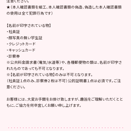
注意ください。
★（本人確認書類を細工、本人確認書類の偽造、偽造した本人確認書類
の使用は全て犯罪行為です）
【名前が印字されている物】
・社員証
・顔写真の無い学生証
・クレジットカード
・キャッシュカード
・診察券
※公共料金請求書（電気/水道等）や、各種郵便物の類は、名前が印字さ
れたものであっても不可となります。
※【名前が印字されている物】のみは不可となります。
（社員証１点のみ、診察券２枚は不可）公的証明書１点は必須です。ご注
意ください。
お客様には、大変お手間をお掛け致しますが、趣旨をご理解いただくとと
もに、ご協力を何卒宜しくお願い申し上げます。