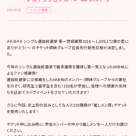
イベント情報
2016.07.20
ＡＫＢ４８ シングル選抜総選挙 第一党感謝祭2016 ～1,039,172票の愛に
ありがとう！～ のチケット姉妹グループ会員先行発売日程が決定しまし
た。
今年のシングル選抜総選挙で最多議席を獲得し第一党となったAKB48に
よるファン感謝祭！
選抜総選挙に立候補をしたAKB48のメンバー（姉妹グループからの兼任
をのぞく、研究生と留学生を含む）102名が参加し、皆様への感謝の気持
ちを込めてライヴイベントをさせていただきます！
さらに今回、史上初の試みとしてなんと103種類の「推しメン席」チケット
を発売いたします！
チケット申し込み時に、参加メンバーの中から推しメンを一人だけお選び
ください。