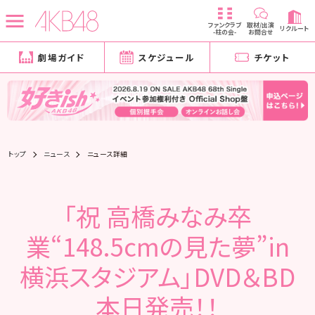
ファンクラブ
取材/出演
リクルート
-柱の会-
お問合せ
劇場ガイド
スケジュール
チケット
トップ
ニュース
ニュース詳細
「祝 高橋みなみ卒
業“148.5cmの見た夢”in
横浜スタジアム」DVD＆BD
本日発売！！