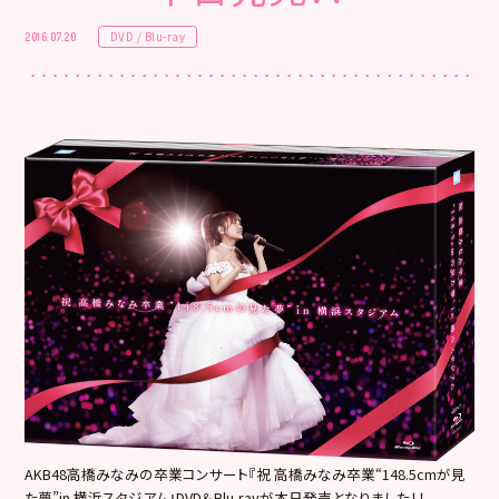
DVD / Blu-ray
2016.07.20
AKB48高橋みなみの卒業コンサート『祝 高橋みなみ卒業“148.5cmが見
た夢”in 横浜スタジアム』DVD＆Blu-rayが本日発売となりました！！