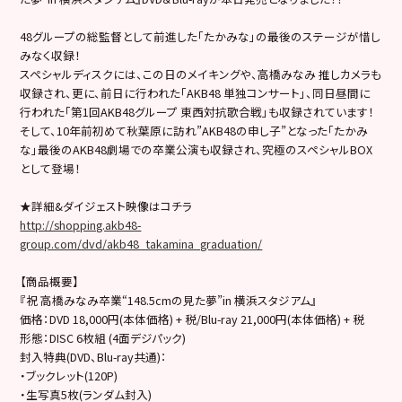
48グループの総監督として前進した「たかみな」の最後のステージが惜し
みなく収録！
スペシャルディスクには、この日のメイキングや、高橋みなみ 推しカメラも
収録され、更に、前日に行われた「AKB48 単独コンサート」、同日昼間に
行われた「第1回AKB48グループ 東西対抗歌合戦」も収録されています！
そして、10年前初めて秋葉原に訪れ”AKB48の申し子”となった「たかみ
な」最後のAKB48劇場での卒業公演も収録され、究極のスペシャルBOX
として登場！
★詳細&ダイジェスト映像はコチラ
http://shopping.akb48-
group.com/dvd/akb48_takamina_graduation/
【商品概要】
『祝 高橋みなみ卒業“148.5cmの見た夢”in 横浜スタジアム』
価格：DVD 18,000円(本体価格) + 税/Blu-ray 21,000円(本体価格) + 税
形態：DISC 6枚組 (4面デジパック)
封入特典(DVD、Blu-ray共通)：
・ブックレット(120P)
・生写真5枚(ランダム封入)