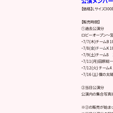
公演メンバ
【価格】Lサイズ300
【販売時間】
①過去公演分
ロビーオープン～
・7/7(木)チームB
・
7/8(
金
)
チーム
K 1
・7/9(土)チーム8 
・7/11(月)田原総
・7/12(火) チーム
・7/16（土）僕の太陽
②当日公演分
公演内の集合写真
※②の販売が始まっ