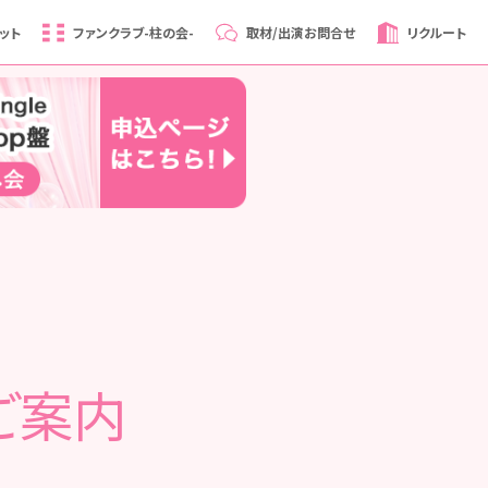
ット
ファンクラブ
-柱の会-
取材/出演
お問合せ
リクルート
ご案内