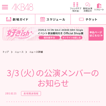
ファンクラブ
取材/出演
リクルート
-柱の会-
お問合せ
劇場ガイド
スケジュール
チケット
トップ
ニュース
ニュース詳細
3/3（火）の公演メンバーの
お知らせ
劇場関連情報
2015.02.25