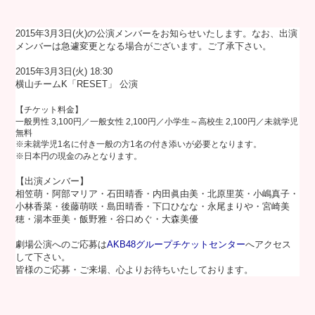
2015年3月3日(火)の公演メンバーをお知らせいたします。なお、出演
メンバーは急遽変更となる場合がございます。ご了承下さい。
2015年3月3日(火) 18:30
横山チームK「RESET」 公演
【チケット料金】
一般男性 3,100円／一般女性 2,100円／小学生～高校生 2,100円／未就学児
無料
※未就学児1名に付き一般の方1名の付き添いが必要となります。
※日本円の現金のみとなります。
【出演メンバー】
相笠萌・阿部マリア・石田晴香・内田眞由美・北原里英・小嶋真子・
小林香菜・後藤萌咲・島田晴香・下口ひなな・永尾まりや・宮崎美
穂・湯本亜美・飯野雅・谷口めぐ・大森美優
劇場公演へのご応募は
AKB48グループチケットセンター
へアクセス
して下さい。
皆様のご応募・ご来場、心よりお待ちいたしております。